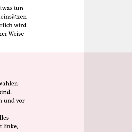
etwas tun
neinsätzen
rlich wird
ner Weise
wahlen
sind.
h und vor
lles
 linke,