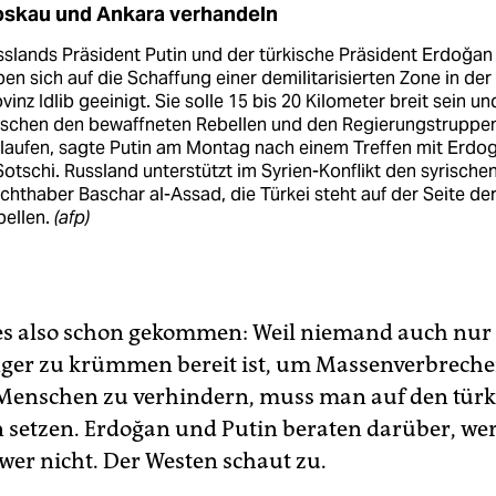
skau und Ankara verhandeln
slands Präsident Putin und der türkische Präsident Erdoğan
en sich auf die Schaffung einer demilitarisierten Zone in der
vinz Idlib geeinigt. Sie solle 15 bis 20 Kilometer breit sein un
ischen den bewaffneten Rebellen und den Regierungstruppe
laufen, sagte Putin am Montag nach einem Treffen mit Erdo
Sotschi. Russland unterstützt im Syrien-Konflikt den syrische
hthaber Baschar al-Assad, die Türkei steht auf der Seite de
bellen.
(afp)
t es also schon gekommen: Weil niemand auch nur
nger zu krümmen bereit ist, um Massenverbreche
Menschen zu verhindern, muss man auf den tür
 setzen. Erdoğan und Putin beraten darüber, we
 wer nicht. Der Westen schaut zu.