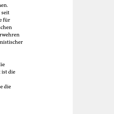
men.
seit
e für
schen
 erwehren
mistischer
die
ist die
e die