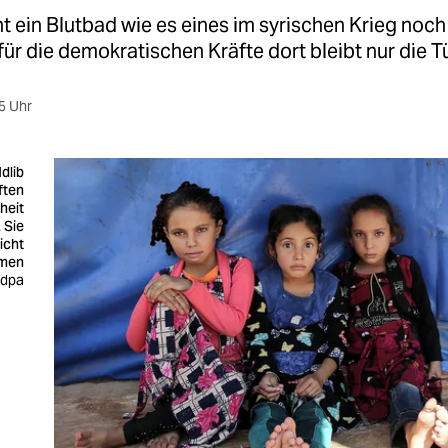
oht ein Blutbad wie es eines im syrischen Krieg noch
für die demokratischen Kräfte dort bleibt nur die Tü
5 Uhr
dlib
ften
heit
 Sie
icht
men
 dpa