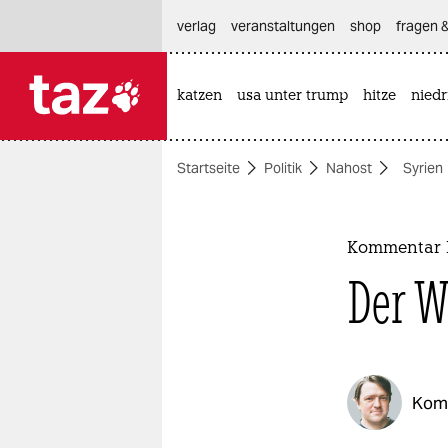
hautnavigation anspringen
hauptinhalt anspringen
footer anspringen
verlag
veranstaltungen
shop
fragen &
katzen
usa unter trump
hitze
nied

taz zahl ich
taz zahl ich
Startseite
Politik
Nahost
Syrien
themen
politik
Kommentar Mi
öko
Der W
gesellschaft
kultur
Kom
sport