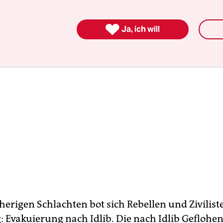

Ja, ich will
sherigen Schlachten bot sich Rebellen und Zivilis
: Evakuierung nach Idlib. Die nach Idlib Geflohe