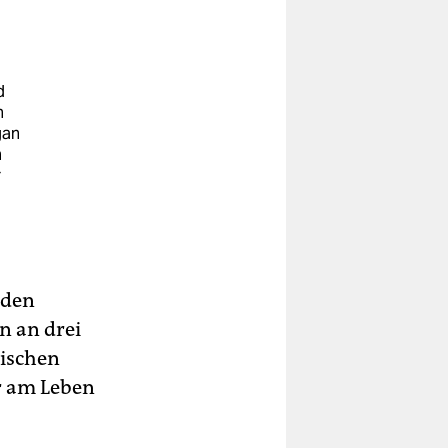
d
n
gan
n
r
 den
n an drei
kischen
r am Leben