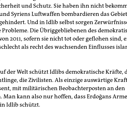
icherheit und Schutz. Sie haben ihn nicht bekom
und Syriens Luftwaffen bombardieren das Gebiet 
gehindert. Und in Idlib selbst sorgen Zerwürfniss
e Probleme. Die Übriggebliebenen des demokrati
on 2011, sofern sie nicht tot oder geflohen sind,
schlecht als recht des wachsenden Einflusses isla
f der Welt schützt Idlibs demokratische Kräfte, 
tlinge, die Zivilisten. Als einzige auswärtige Kraft 
sent, mit militärischen Beobachterposten an den
n. Man kann also nur hoffen, dass Erdoğans Arme
n Idlib schützt.