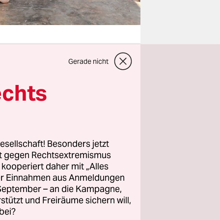
Gerade nicht
le. Wenn
echts
 die letzte
orror noch
esellschaft! Besonders jetzt
rt gegen Rechtsextremismus
n die
z kooperiert daher mit „Alles
ller Einnahmen aus Anmeldungen
. September – an die Kampagne,
rstützt und Freiräume sichern will,
is:
bei?