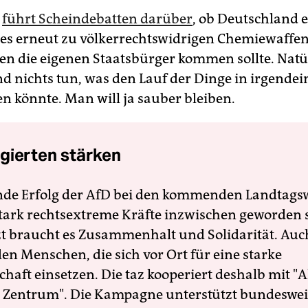
n
führt Scheindebatten darüber
, ob Deutschland 
lls es erneut zu völkerrechtswidrigen Chemiewaffe
en die eigenen Staatsbürger kommen sollte. Natü
d nichts tun, was den Lauf der Dinge in irgendei
en könnte. Man will ja sauber bleiben.
gierten stärken
nde Erfolg der AfD bei den kommenden Landtags
 stark rechtsextreme Kräfte inzwischen geworden 
zt braucht es Zusammenhalt und Solidarität. Auc
en Menschen, die sich vor Ort für eine starke
schaft einsetzen. Die taz kooperiert deshalb mit "A
 Zentrum". Die Kampagne unterstützt bundesweit