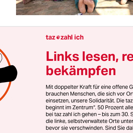
taz
zahl ich

 Krieg in Syrien nähert sich seinem blutigen Fina
Links lesen, r
s Assad-Regime seine Ankündigung wahr macht
,
rbliebene Rebellenenklave Idlib militärisch
bekämpfen
obern, droht ein Blutbad, das den bisherigen H
tten stellen könnte.
Mit doppelter Kraft für eine offene G
brauchen Menschen, die sich vor O
hten wie in Ost-Aleppo oder der
Ost-Ghouta
habe
einsetzen, unsere Solidarität. Die ta
elernt, dass die syrische Regierung vor nichts
beginnt im Zentrum“. 50 Prozent a
reckt: Dauerbelagerung, Aushungern,
bei taz zahl ich gehen – bis zum 30
die linke, selbstverwaltete Orte unte
mbardements, Chemiewaffenangriffe. Das Ergebn
bevor sie verschwinden. Sind Sie da
dschaften voller Leichen.