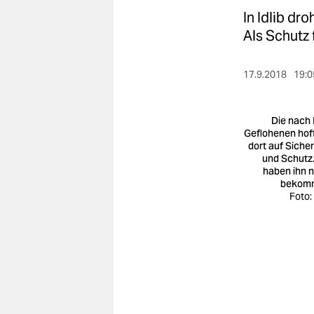
berlin
In Idlib dr
nord
Als Schutz 
wahrheit
17.9.2018
19:0
verlag
Die nach I
verlag
Geflohenen hof
dort auf Sicher
veranstaltungen
und Schutz.
haben ihn n
shop
bekom
Foto:
fragen & hilfe
unterstützen
abo
genossenschaft