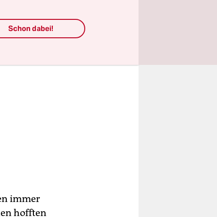
Schon dabei!
ten immer
nen hofften