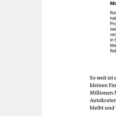
Mo
Rus
hab
Pro
zw
ver
in 
Mac
Re
So weit is
kleinen Fi
Millionen 
Autokraten
bleibt und