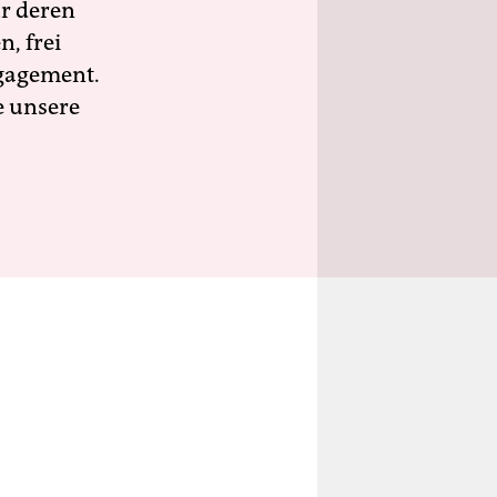
ür deren
n, frei
ngagement.
e unsere