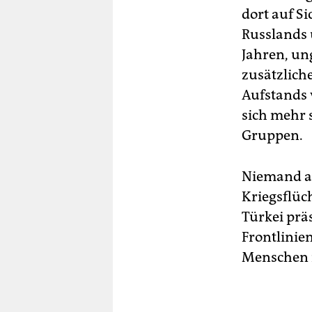
dort auf S
Russlands 
Jahren, un
zusätzlich
Aufstands v
sich mehr 
Gruppen.
Niemand au
Kriegsflüch
Türkei prä
Frontlinie
Menschen i