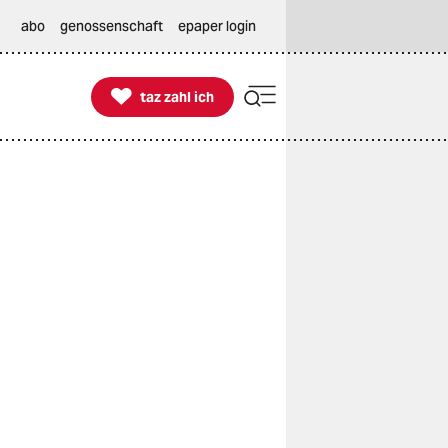
abo
genossenschaft
epaper login

taz zahl ich
taz zahl ich