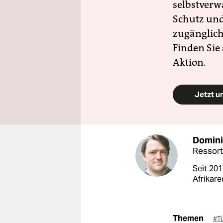
selbstverw
Schutz und 
zugänglich
Finden Sie
Aktion.
Jetzt u
Domini
Ressort
Seit 201
Afrikare
Themen
#T