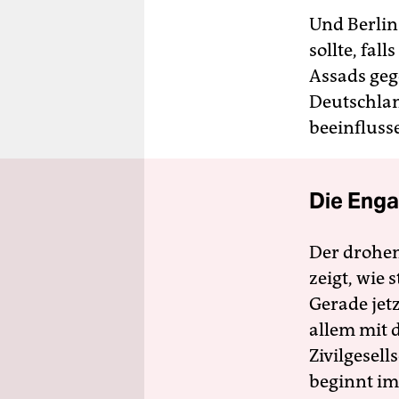
Und Berli
sollte, fa
Assads geg
Deutschlan
beeinfluss
Die Enga
Der drohe
zeigt, wie
Gerade jet
allem mit d
Zivilgesell
beginnt im