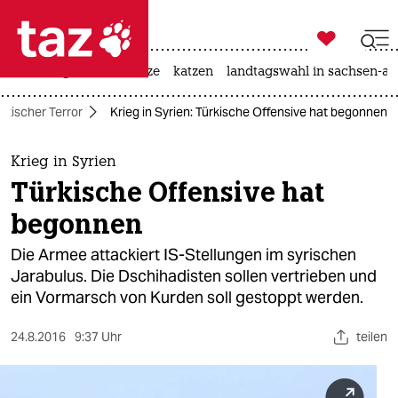

taz zahl ich
iran-krieg
ceuta
hitze
katzen
landtagswahl in sachsen-an

taz zahl ich
istischer Terror
Krieg in Syrien: Türkische Offensive hat begonnen
taz zahl ich
themen
Krieg in Syrien
Türkische Offensive hat
politik
begonnen
öko
Die Armee attackiert IS-Stellungen im syrischen
Jarabulus. Die Dschihadisten sollen vertrieben und
gesellschaft
ein Vormarsch von Kurden soll gestoppt werden.
kultur
24.8.2016
9:37 Uhr
teilen
sport