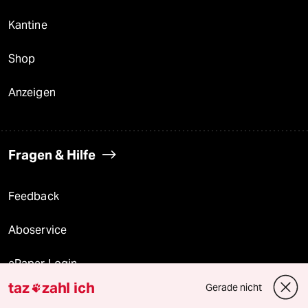
Kantine
Shop
Anzeigen
Fragen & Hilfe
Feedback
Aboservice
ePaper Login
taz
zahl ich
Gerade nicht

Downloads für Abonnierende