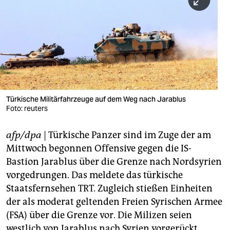
berlin
nord
wahrheit
verlag
verlag
Türkische Militärfahrzeuge auf dem Weg nach Jarablus
Foto: reuters
veranstaltungen
shop
afp/dpa
| Türkische Panzer sind im Zuge der am
Mittwoch begonnen Offensive gegen die IS-
fragen & hilfe
Bastion Jarablus über die Grenze nach Nordsyrien
unterstützen
vorgedrungen. Das meldete das türkische
Staatsfernsehen TRT. Zugleich stießen Einheiten
abo
der als moderat geltenden Freien Syrischen Armee
genossenschaft
(FSA) über die Grenze vor. Die Milizen seien
westlich von Jarablus nach Syrien vorgerückt,