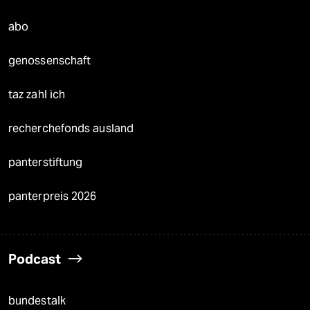
abo
genossenschaft
taz zahl ich
recherchefonds ausland
panterstiftung
panterpreis 2026
Podcast
bundestalk