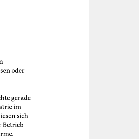
en
usen oder
chte gerade
strie im
iesen sich
r Betrieb
ärme.