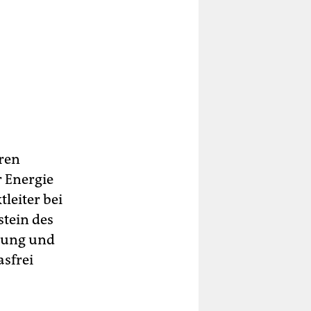
aren
 Energie
tleiter bei
stein des
izung und
sfrei