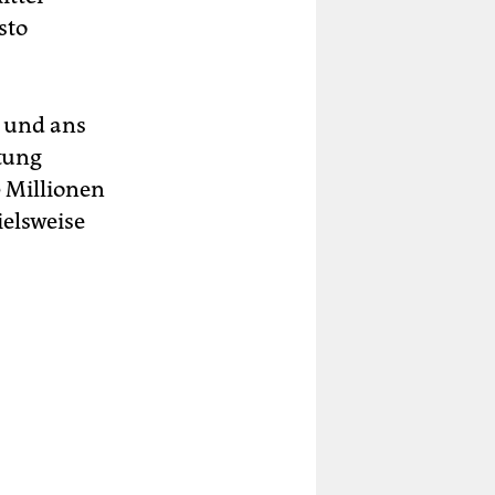
sto
t und ans
stung
0 Millionen
ielsweise