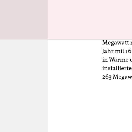
Solartherm
Photovolta
produziert
Megawatt n
Jahr mit 1
in Wärme u
installier
263 Megawa