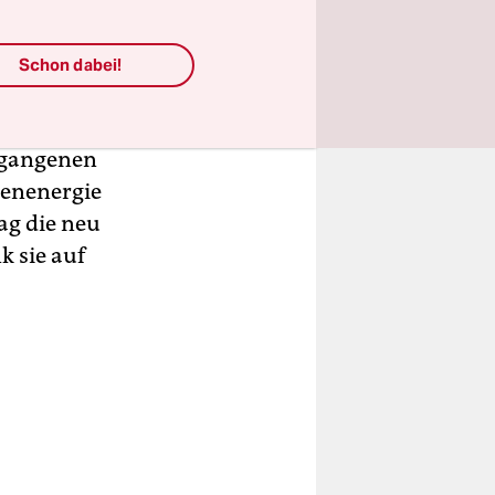
ter der
Schon dabei!
ärme
it 14.600
rgangenen
nenenergie
ag die neu
k sie auf