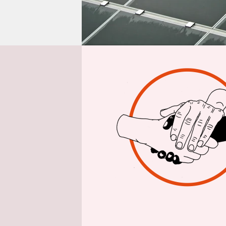
epaper login
Aus 
Sie sind g
Leipzig wur
Solartherm
Energieumw
Spitzenlei
Hektar gro
Sachsenme