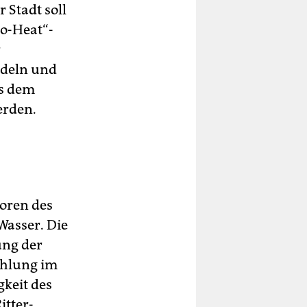
 Stadt soll
to-Heat“-
r
ndeln und
us dem
erden.
oren des
Wasser. Die
ung der
ahlung im
gkeit des
itter-