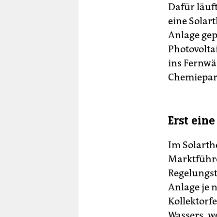
Dafür läuf
eine Solar
Anlage gep
Photovolta
ins Fernw
Chemiepark
Erst ein
Im Solart
Marktführe
Regelungst
Anlage je 
Kollektorf
Wassers, we