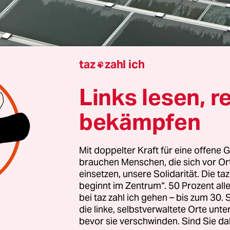
taz
zahl ich

Links lesen, r
Berlin
Nick Reimer
bekämpfen
ut 72 Kilo schwer und mit 20-Grad-Neigung montie
Mit doppelter Kraft für eine offene G
de jetzt der letzte Kollektor der nun größten de
brauchen Menschen, die sich vor O
ie-Anlage aufgestellt. 13.200 solcher silbrig glä
einsetzen, unsere Solidarität. Die ta
andler sind es, zusammen bringen sie es auf ei
beginnt im Zentrum“. 50 Prozent a
bei taz zahl ich gehen – bis zum 30
stung von 41 Megawatt. Die
Anlage im Westen Leip
die linke, selbstverwaltete Orte unte
ß und soll im Sommer 20 Prozent des Wärmebeda
bevor sie verschwinden. Sind Sie da
tropole decken.