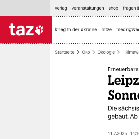
hautnavigation anspringen
hauptinhalt anspringen
footer anspringen
verlag
veranstaltungen
shop
fragen &
krieg in der ukraine
hitze
niedrigwa

taz zahl ich
taz zahl ich
Startseite
Öko
Ökologie
Klimaw
themen
politik
Erneuerbare
Leipz
öko
Sonn
gesellschaft
Die sächsi
kultur
gebaut. Ab 
sport
11.7.2025
14:1