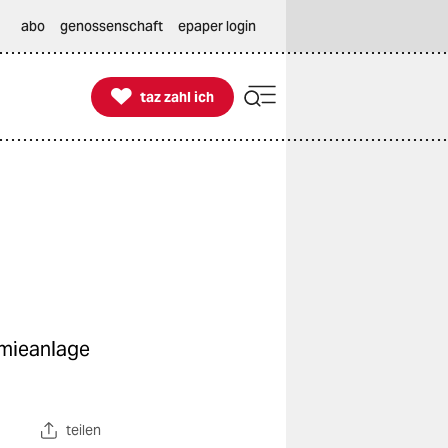
abo
genossenschaft
epaper login

taz zahl ich
taz zahl ich
rmieanlage
teilen