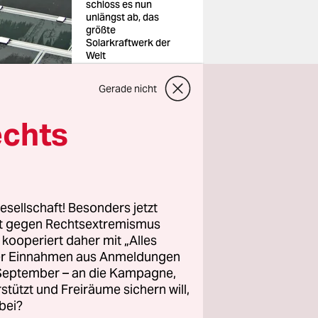
schloss es nun
unlängst ab, das
größte
Solarkraftwerk der
Welt
Bild: Eckehard
Schulz/AP Photo
Gerade nicht
echts
rt: In
esellschaft! Besonders jetzt
utschen
rt gegen Rechtsextremismus
nzenden
z kooperiert daher mit „Alles
ne
ller Einnahmen aus Anmeldungen
. September – an die Kampagne,
zigs
ist 14
rstützt und Freiräume sichern will,
rfs der
bei?