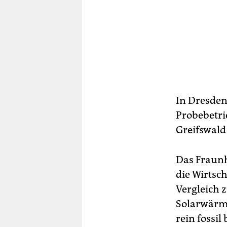
In Dresden
Probebetri
Greifswald
Das Fraunh
die Wirtsc
Vergleich 
Solarwärme
rein fossi