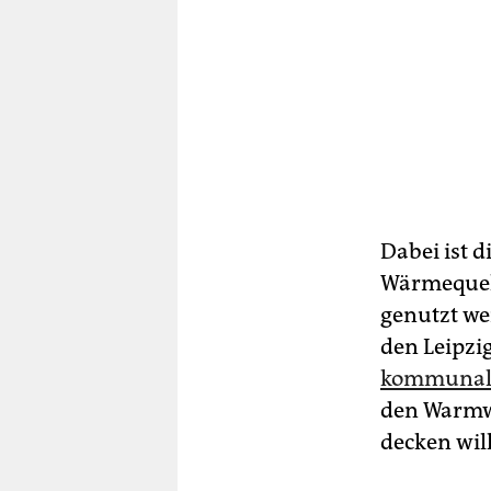
Dabei ist d
Wärmequell
genutzt wer
den Leipzi
kommunal
den Warmw
decken will