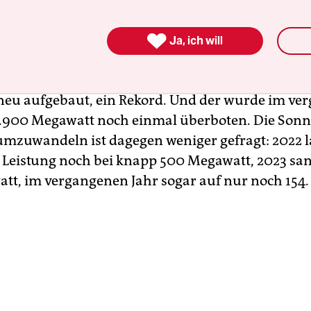

ie ist die etwas in Vergessenheit geratene Schwes
Ja, ich will
ik. Statt Strom wird dabei mit Sonnenenergie W
.
Die Photovoltaik boomt
, 2023 wurden Anlagen m
eu aufgebaut, ein Rekord. Und der wurde im ve
6.900 Megawatt noch einmal überboten. Die Son
mzuwandeln ist dagegen weniger gefragt: 2022 l
te Leistung noch bei knapp 500 Megawatt, 2023 san
tt, im vergangenen Jahr sogar auf nur noch 154.