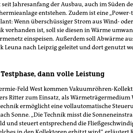
t seit Jahresanfang der Ausbau, auch im Süden der
thermieanlage entstehen. Zudem ist eine „Power-
lant: Wenn überschüssiger Strom aus Wind- ode
ik vorhanden ist, soll sie diesen in Wärme umwa
ärmenetz einspeisen. Außerdem soll Abwärme a
 Leuna nach Leipzig geleitet und dort genutzt w
e Testphase, dann volle Leistung
hermie-Feld West kommen Vakuumröhren-Kollekt
rs Ritter zum Einsatz, als Wärmeträgermedium 
echnik ermöglicht eine vollautomatische Steuer
nach Sonne. „Die Technik misst die Sonneneinstr
eld und steuert entsprechend die Fließgeschwindi
lches in den Kollektoren erhitzt wird“, erläutert R