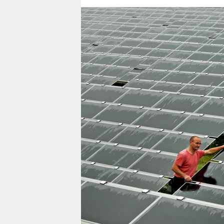
berlin
nord
wahrheit
verlag
verlag
veranstaltungen
shop
fragen & hilfe
unterstützen
abo
genossenschaft