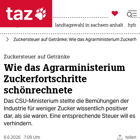

taz zahl ich
niedrigwasser
rente
landtagswahl in sachsen-anhalt
hybri

taz zahl ich
um
Zuckersteuer auf Getränke: Wie das Agrarministerium Zuckerfo
taz zahl ich
themen
Zuckersteuer auf Getränke
Wie das Agrarministerium
politik
Zuckerfortschritte
öko
schönrechnete
gesellschaft
Das CSU-Ministerium stellte die Bemühungen der
Industrie für weniger Zucker wissentlich positiver
kultur
dar, als sie waren. Eine entsprechende Steuer will es
verhindern.
sport
8.6.2026
7:09 Uhr
teilen