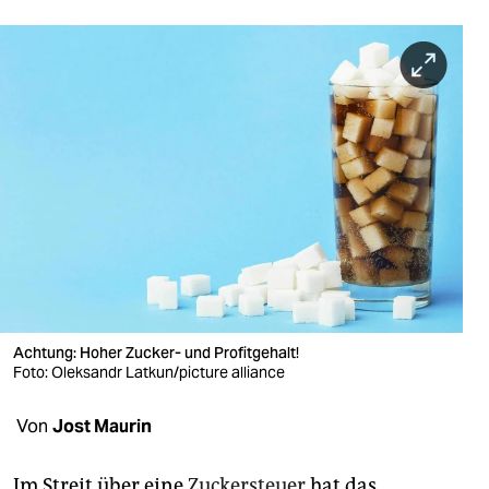
berlin
nord
wahrheit
verlag
verlag
veranstaltungen
shop
fragen & hilfe
Achtung: Hoher Zucker- und Profitgehalt!
unterstützen
Foto: Oleksandr Latkun/picture alliance
abo
Von
Jost Maurin
genossenschaft
Im Streit über eine
Zuckersteuer
hat das