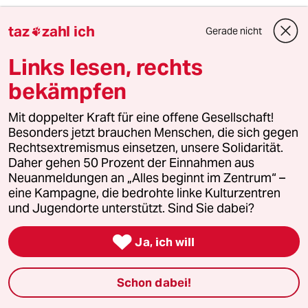
taz
zahl ich
FraMa
Gerade nicht
F

08.06.2026
,
09:56 Uhr
Links lesen, rechts
Wieso müssen noch mehr Steuern erhoben
werden? Hält die Politik die Verbraucher für
bekämpfen
dämlich? Wer weiß denn nicht, dass bestimmte
Getränke viel Zucker enthalten und daher eher
Mit doppelter Kraft für eine offene Gesellschaft!
sparsam konsumiert werden sollten. Aber klar,
Besonders jetzt brauchen Menschen, die sich gegen
er erhobene Zeigefinger ist natürlich
Rechtsextremismus einsetzen, unsere Solidarität.
attraktiver, wenn er auch noch Geld in die
Daher gehen 50 Prozent der Einnahmen aus
Staatskasse spült.
Neuanmeldungen an „Alles beginnt im Zentrum“ –
eine Kampagne, die bedrohte linke Kulturzentren
und Jugendorte unterstützt. Sind Sie dabei?
nepp
N

Ja, ich will
09.06.2026
,
08:22 Uhr
@FraMa:
Schon dabei!
Schon mal von Zuckersucht gehört?
Nicht jeder hat seinen Konsum im