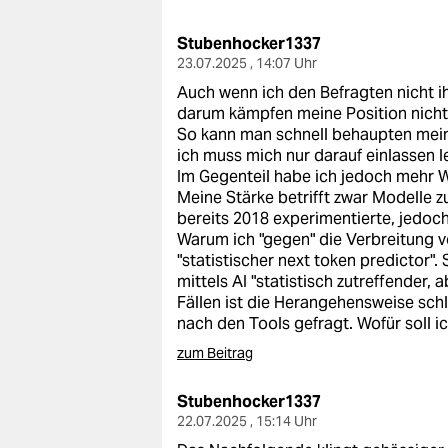
berlin
Stubenhocker1337
nord
23.07.2025 , 14:07 Uhr
wahrheit
Auch wenn ich den Befragten nicht i
darum kämpfen meine Position nicht a
verlag
So kann man schnell behaupten mein
ich muss mich nur darauf einlassen l
verlag
Im Gegenteil habe ich jedoch mehr W
Meine Stärke betrifft zwar Modelle 
veranstaltungen
bereits 2018 experimentierte, jedoc
Warum ich "gegen" die Verbreitung vo
shop
"statistischer next token predictor".
mittels AI "statistisch zutreffender,
fragen & hilfe
Fällen ist die Herangehensweise sch
nach den Tools gefragt. Wofür soll i
unterstützen
zum Beitrag
abo
Stubenhocker1337
genossenschaft
22.07.2025 , 15:14 Uhr