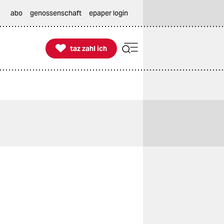
abo
genossenschaft
epaper login

taz zahl ich
taz zahl ich