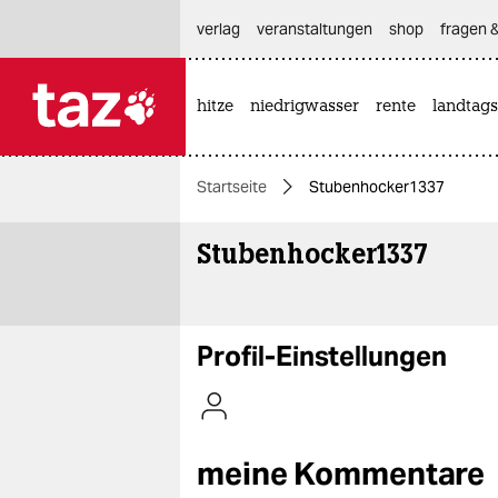
hautnavigation anspringen
hauptinhalt anspringen
footer anspringen
verlag
veranstaltungen
shop
fragen &
hitze
niedrigwasser
rente
landtags

taz zahl ich
taz zahl ich
Startseite
Stubenhocker1337
themen
Stubenhocker1337
politik
öko
gesellschaft
Profil-Einstellungen
kultur
sport
meine Kommentare