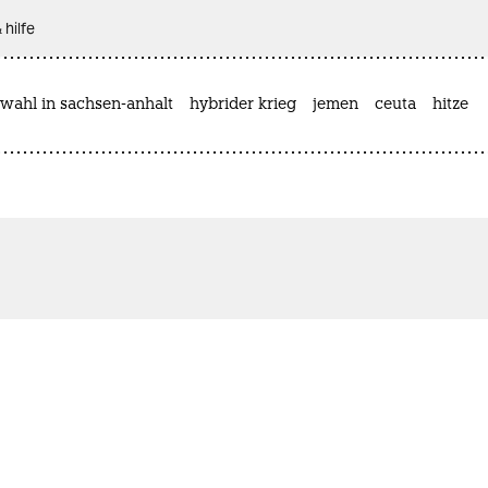
 hilfe
wahl in sachsen-anhalt
hybrider krieg
jemen
ceuta
hitze