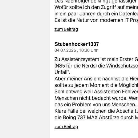
Das Nachfolgende klingt gehässiger a
epaper login
Wofür sollte ich den Zugriff auf mei
in ein paar Jahren durch ein Datenlea
Es ist die Natur von modernen IT Proj
zum Beitrag
Stubenhocker1337
04.07.2025 , 10:36 Uhr
Zu Assistenzsystem ist mein Erster 
(NS5 für die Nerds) die Windschutzs
Unfall".
Aber meiner Ansicht nach ist die Hi
sollte zu jedem Moment die Möglichk
Schlichtweg weil Assistenten Fehlve
Menschen nicht bedacht wurde. Wenn
das ein Problem von uns Menschen.
Klare Fälle bei welchen die Abschal
die Boing 737 MAX Abstürze durch 
zum Beitrag