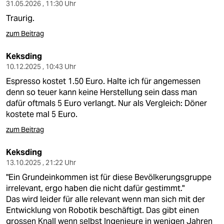
berlin
31.05.2026 , 11:30 Uhr
Traurig.
nord
zum Beitrag
wahrheit
Keksding
verlag
10.12.2025 , 10:43 Uhr
Espresso kostet 1.50 Euro. Halte ich für angemessen
verlag
denn so teuer kann keine Herstellung sein dass man
dafür oftmals 5 Euro verlangt. Nur als Vergleich: Döner
veranstaltungen
kostete mal 5 Euro.
shop
zum Beitrag
fragen & hilfe
Keksding
13.10.2025 , 21:22 Uhr
unterstützen
"Ein Grundeinkommen ist für diese Bevölkerungsgruppe
abo
irrelevant, ergo haben die nicht dafür gestimmt."
Das wird leider für alle relevant wenn man sich mit der
genossenschaft
Entwicklung von Robotik beschäftigt. Das gibt einen
grossen Knall wenn selbst Ingenieure in wenigen Jahren