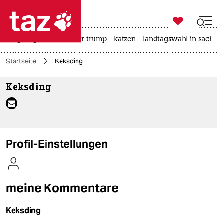

taz zahl ich
bergsteigen
usa unter trump
katzen
landtagswahl in sachs

taz zahl ich
Startseite
Keksding
taz zahl ich
Keksding
themen
politik
öko
Profil-Einstellungen
gesellschaft
kultur
meine Kommentare
sport
Keksding