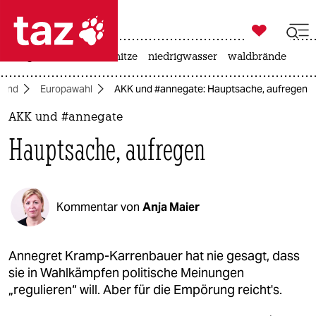

taz zahl ich
krieg in der ukraine
hitze
niedrigwasser
waldbrände

taz zahl ich
land
Europawahl
AKK und #annegate: Hauptsache, aufregen
taz zahl ich
AKK und #annegate
themen
Hauptsache, aufregen
politik
öko
Kommentar von
Anja Maier
gesellschaft
kultur
Annegret Kramp-Karrenbauer hat nie gesagt, dass
sie in Wahlkämpfen politische Meinungen
sport
„regulieren“ will. Aber für die Empörung reicht's.