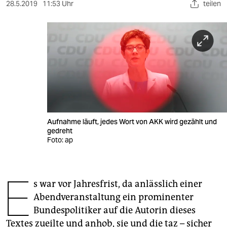
berlin
28.5.2019
11:53 Uhr
teilen
nord
wahrheit
verlag
verlag
veranstaltungen
Aufnahme läuft, jedes Wort von AKK wird gezählt und
shop
gedreht
Foto: ap
fragen & hilfe
unterstützen
E
s war vor Jahresfrist, da anlässlich einer
abo
Abendveranstaltung ein prominenter
genossenschaft
Bundespolitiker auf die Autorin dieses
Textes zueilte und anhob, sie und die taz – sicher