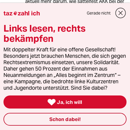
aktuell mehr darum, wie sattelfest AKK bei der
CDU ist. Deshalb rütteln die Medien etwas an
taz
zahl ich
Gerade nicht

ihrem Stuhl und dann sieht man mal in welche
Richtung sich das entwickelt.
Links lesen, rechts
ABER: AKK hat doch diese Überlegung nicht
bekämpfen
von ungefähr angestellt.
Mit doppelter Kraft für eine offene Gesellschaft!
AKK würde doch das Thema nicht aufgegriffen
Besonders jetzt brauchen Menschen, die sich gegen
haben, würde sie sich nicht wünschen, dass ein
Rechtsextremismus einsetzen, unsere Solidarität.
Rezo-Video zukünftig nicht mehr möglich ist!!!
Daher gehen 50 Prozent der Einnahmen aus
Sonst macht doch das von IHR aufgegriffene
Neuanmeldungen an „Alles beginnt im Zentrum“ –
Thema überhaupt keinen Sinn.
eine Kampagne, die bedrohte linke Kulturzentren
und Jugendorte unterstützt. Sind Sie dabei?
Statt dass die CDU aus ihrer medialen
Unfähigkeit lernt, versucht sie die "Opposition"

Ja, ich will
mundtot zu machen. Und dies ist umso
schlimmer, als dass die klassischen Medien in
den letzten Jahrzehnten ihren Job als VIERTE
Schon dabei!
GEWALT im Staate überhaupt nicht mehr
wahrgenommen haben und wahrnehmen, weil