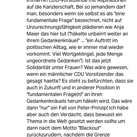
immerhin CDU-Vorsitzende mit Aspirationen
auf die Kanzlerschaft. Bei so jemandem darf
man, besonders wenn sie selbst es als "eine
fundamentale Frage" bezeichnet, nicht auf
Unzurechnungsfähigkeit plädieren wie Anja
Maier das hier tut ("häkelte unbeirrt weiter an
ihrem Gedankenknäuel" ... "ein Auftritt im
politischen Alltag, wie er immer mal wieder
vorkommt. Viel Wortgeklingel, jede Menge
ungeordnete Gedanken"). Ist das jetzt
Solidarität unter Frauen? Was wäre gewesen,
wenn ein männlicher CDU Vorsitzender das
gesagt haette? Es steht zu befürchten, dass sie
auch in Zukunft und in anderer Position in
"fundamentalen Frage(n)" an ihren
Gedankenknäuels herum häkeln wird. Das wäre
dann "nur" ein Fall von Peter-Prinzip! Ich habe
aber auch den Verdacht, dass bewusst ein
Thema in die Welt gesetzt werden sollte um
dann nach dem Motto "Blackout"
zurückzurudern, nachdem die Grenze