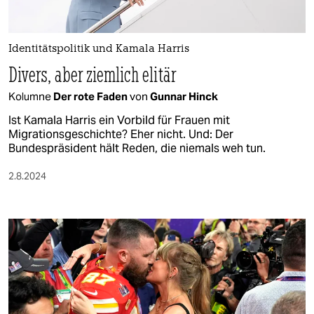
berlin
nord
Identitätspolitik und Kamala Harris
wahrheit
Divers, aber ziemlich elitär
verlag
Kolumne
Der rote Faden
von
Gunnar Hinck
Ist Kamala Harris ein Vorbild für Frauen mit
verlag
Migrationsgeschichte? Eher nicht. Und: Der
Bundespräsident hält Reden, die niemals weh tun.
veranstaltungen
2.8.2024
shop
fragen & hilfe
unterstützen
abo
genossenschaft