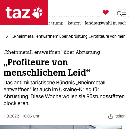

taz zahl ich
bergsteigen
usa unter trump
katzen
landtagswahl in sachs

taz zahl ich
ne
„Rheinmetall entwaffnen“ über Abrüstung: „Profiteure von mens
taz zahl ich
themen
„Rheinmetall entwaffnen“ über Abrüstung
„Profiteure von
politik
menschlichem Leid“
öko
Das antimilitaristische Bündnis „Rheinmetall
entwaffnen“ ist auch im Ukraine-Krieg für
gesellschaft
Abrüstung. Diese Woche wollen sie Rüstungsstätten
blockieren.
kultur
sport
1.9.2022
10:05 Uhr
teilen