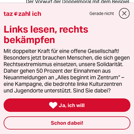
Der Vorwurf der Doppelmoral mit dem Beispiel
des kurdisch-türkischen Konflikts ist selber
taz
zahl ich
Gerade nicht

Doppelmoral, wenn man bedenkt, dass über
20.000 Tote dort zu verzeichnen sind, viele
Links lesen, rechts
davon getötet, von der Partei die von den
Kritikerinnen unterstützt werden.
bekämpfen
Und als die Kurden nach 2015 mit deutschen
Waffen unterstützt wurden, war man
Mit doppelter Kraft für eine offene Gesellschaft!
mucksmäuschenstill still.
Besonders jetzt brauchen Menschen, die sich gegen
Die Positionen sind deshalb keine
Rechtsextremismus einsetzen, unsere Solidarität.
pazifistischen. Es sind parteiische Positionen
Daher gehen 50 Prozent der Einnahmen aus
mit dem ollen knallharten antikapitalistischen
Neuanmeldungen an „Alles beginnt im Zentrum“ –
Hintergrund, der aber zum zum Überfall
eine Kampagne, die bedrohte linke Kulturzentren
Russlands "keine zufriedenstellende Antwort"
und Jugendorte unterstützt. Sind Sie dabei?
hat.

Ja, ich will
Christian Ziems
CZ
Schon dabei!
01.09.2022
,
21:34 Uhr
RECHT haben sie.