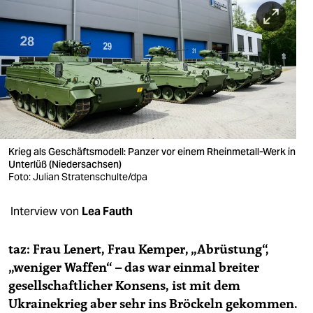
berlin
nord
wahrheit
verlag
verlag
veranstaltungen
Krieg als Geschäftsmodell: Panzer vor einem Rheinmetall-Werk in
Unterlüß (Niedersachsen)
shop
Foto: Julian Stratenschulte/dpa
fragen & hilfe
Interview von
Lea Fauth
unterstützen
taz: Frau Lenert, Frau Kemper, „Abrüstung“,
abo
„weniger Waffen“ – das war einmal breiter
gesellschaftlicher Konsens, ist mit dem
genossenschaft
Ukrainekrieg aber sehr ins Bröckeln gekommen.