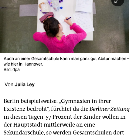
berlin
nord
wahrheit
verlag
verlag
Auch an einer Gesamtschule kann man ganz gut Abitur machen –
wie hier in Hannover.
veranstaltungen
Bild: dpa
shop
Von
Julia Ley
fragen & hilfe
unterstützen
Berlin beispielsweise. „Gymnasien in ihrer
Existenz bedroht“, fürchtet da die
Berliner Zeitung
abo
in diesen Tagen. 57 Prozent der Kinder wollen in
der Hauptstadt mittlerweile an eine
genossenschaft
Sekundarschule, so werden Gesamtschulen dort