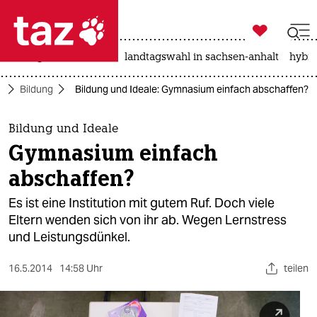

taz zahl ich
niedrigwasser
rente
landtagswahl in sachsen-anhalt
hybri

taz zahl ich
t
Bildung
Bildung und Ideale: Gymnasium einfach abschaffen?
taz zahl ich
themen
Bildung und Ideale
Gymnasium einfach
politik
abschaffen?
öko
Es ist eine Institution mit gutem Ruf. Doch viele
Eltern wenden sich von ihr ab. Wegen Lernstress
gesellschaft
und Leistungsdünkel.
kultur
16.5.2014
14:58 Uhr
teilen
sport