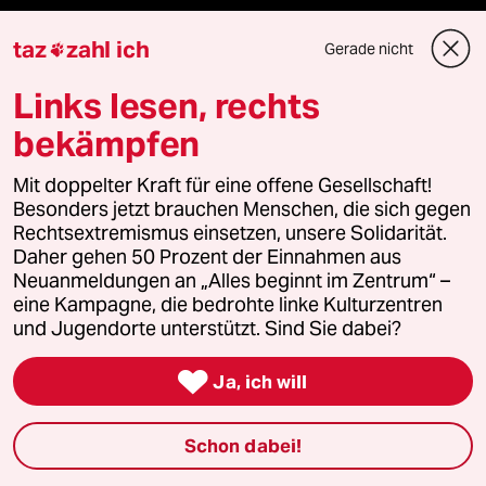
Hitze
taz
zahl ich
Gerade nicht

Links lesen, rechts
bekämpfen
Verlag
Mit doppelter Kraft für eine offene Gesellschaft!
Aktuelles
Besonders jetzt brauchen Menschen, die sich gegen
Rechtsextremismus einsetzen, unsere Solidarität.
Daher gehen 50 Prozent der Einnahmen aus
Hausblog
Neuanmeldungen an „Alles beginnt im Zentrum“ –
eine Kampagne, die bedrohte linke Kulturzentren
Die Seitenwende
und Jugendorte unterstützt. Sind Sie dabei?
Stellen

Ja, ich will
Presse
Schon dabei!