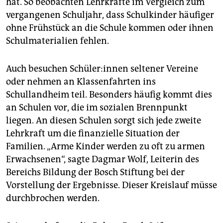
hat. So beobachten Lehrkräfte im Vergleich zum
epaper login
vergangenen Schuljahr, dass Schulkinder häufiger
ohne Frühstück an die Schule kommen oder ihnen
Schulmaterialien fehlen.
Auch besuchen Schü­le­r:in­nen seltener Vereine
oder nehmen an Klassenfahrten ins
Schullandheim teil. Besonders häufig kommt dies
an Schulen vor, die im sozialen Brennpunkt
liegen. An diesen Schulen sorgt sich jede zweite
Lehrkraft um die finanzielle Situation der
Familien. „Arme Kinder werden zu oft zu armen
Erwachsenen“, sagte Dagmar Wolf, Leiterin des
Bereichs Bildung der Bosch Stiftung bei der
Vorstellung der Ergebnisse. Dieser Kreislauf müsse
durchbrochen werden.