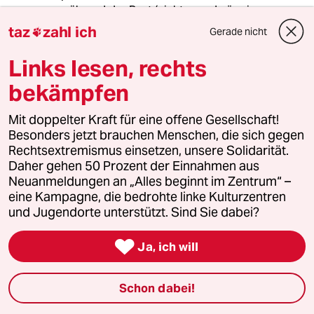
während der Rest (nicht gerade üppig
Verdienender Grsamtschuleltern) auf Ansparen
taz
zahl ich
Gerade nicht

und Oma/Opa angewiesen ist….
Links lesen, rechts
bekämpfen
tomás zerolo
TZ
20.09.2023
,
19:00 Uhr
Mit doppelter Kraft für eine offene Gesellschaft!
@RUDLF FISSNER
Besonders jetzt brauchen Menschen, die sich gegen
Das ist alles, was Ihnen dazu einfällt. Die
Rechtsextremismus einsetzen, unsere Solidarität.
Linkspartei.
Daher gehen 50 Prozent der Einnahmen aus
Dabei ist der Verfall der Schulen mindestens
Neuanmeldungen an „Alles beginnt im Zentrum“ –
seit den Anfängen der (viel zu langen) Kohl-Ära
eine Kampagne, die bedrohte linke Kulturzentren
zu sehen.
und Jugendorte unterstützt. Sind Sie dabei?
Ebenso die Ausdünnung der Kommunen. Wenn
die (hach) nun üppigen Mittel nicht abgerufen

Ja, ich will
werden, dann werden Sie einen wichtigen
Faktor darin finden, dass die Kommunen
praktisch kein Fachpersonal mehr haben, das
Schon dabei!
die Projekte tragen kann.