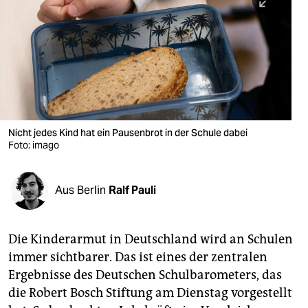
berlin
nord
wahrheit
verlag
verlag
Nicht jedes Kind hat ein Pausenbrot in der Schule dabei
Foto: imago
veranstaltungen
shop
Aus Berlin
Ralf Pauli
fragen & hilfe
unterstützen
Die Kinderarmut in Deutschland wird an Schulen
immer sichtbarer. Das ist eines der zentralen
abo
Ergebnisse des Deutschen Schulbarometers, das
genossenschaft
die Robert Bosch Stiftung am Dienstag vorgestellt