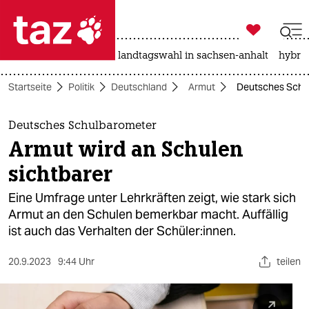

taz zahl ich
katzen
hitze
rente
landtagswahl in sachsen-anhalt
hybrid

taz zahl ich
Startseite
Politik
Deutschland
Armut
Deutsches Schul
taz zahl ich
themen
Deutsches Schulbarometer
Armut wird an Schulen
politik
sichtbarer
öko
Eine Umfrage unter Lehrkräften zeigt, wie stark sich
Armut an den Schulen bemerkbar macht. Auffällig
gesellschaft
ist auch das Verhalten der Schüler:innen.
kultur
20.9.2023
9:44 Uhr
teilen
sport