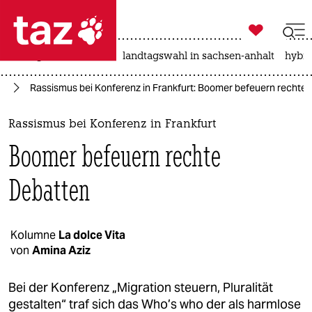

taz zahl ich
niedrigwasser
rente
landtagswahl in sachsen-anhalt
hybri

taz zahl ich
us
Rassismus bei Konferenz in Frankfurt: Boomer befeuern rechte
taz zahl ich
themen
Rassismus bei Konferenz in Frankfurt
Boomer befeuern rechte
politik
Debatten
öko
gesellschaft
Kolumne
La dolce Vita
kultur
von
Amina Aziz
sport
Bei der Konferenz „Migration steuern, Pluralität
gestalten“ traf sich das Who’s who der als harmlose