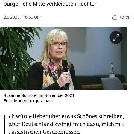
berlin
bürgerliche Mitte verkleideten Rechten.
nord
2.5.2023
16:50 Uhr
teilen
wahrheit
verlag
verlag
veranstaltungen
shop
fragen & hilfe
Susanne Schröter im November 2021
unterstützen
Foto: Mauersberger/imago
I
abo
ch würde lieber über etwas Schönes schreiben,
genossenschaft
aber Deutschland zwingt mich dazu, mich mit
rassistischen Geschehnissen