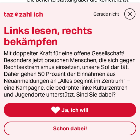
informativ.
taz
zahl ich
Gerade nicht

Die Überschrift und die dazu passende
Links lesen, rechts
Erwähnung im Text gibt allerdings Rätsel auf.
bekämpfen
Gerade erschien ein Artikel mit der ironischen
Überschrift:" die Boomer sind an Allem schuld".
Mit doppelter Kraft für eine offene Gesellschaft!
Besonders jetzt brauchen Menschen, die sich gegen
Der obige Artikel spart die Ironie aus und
Rechtsextremismus einsetzen, unsere Solidarität.
erzeugt ein neues Feindbild.
Daher gehen 50 Prozent der Einnahmen aus
Neuanmeldungen an „Alles beginnt im Zentrum“ –
Da eine Mehrheit der Zuschauer älter waren,
eine Kampagne, die bedrohte linke Kulturzentren
sind die Boomer also potentiell rechts. Das ist
und Jugendorte unterstützt. Sind Sie dabei?
wohl eine eher unwissenschaftliche
Herangehensweise.

Ja, ich will
Es handelt sich hierbei um
Altersdiskriminierung.
Schon dabei!
Leider haben laut Umfragen viele Jüngere