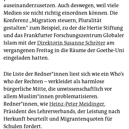
epaper login
auseinanderzusetzen. Auch deswegen, weil viele
Medien sie nicht richtig einordnen können. Die
Konferenz „Migration steuern, Pluralität
gestalten“ zum Beispiel, zu der die Hertie Stiftung
und das Frankfurter Forschungszentrum Globaler
Islam mit der
Direktorin Susanne Schröter
am
vergangenen Freitag in die Räume der Goethe-Uni
eingeladen hatten.
Die Liste der Red­ne­r*in­nen liest sich wie ein Who’s
who der Rechten – verkleidet als harmlose
bürgerliche Mitte, die unwissenschaftlich vor
allem Mus­li­m*in­nen problematisieren.
Redner*innen, wie
Heinz-Peter Meidinger
,
Präsident des Lehrerverbands, der Leistung nach
Herkunft beurteilt und Migrantenquoten für
Schulen fordert.