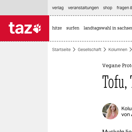
hautnavigation anspringen
hauptinhalt anspringen
footer anspringen
verlag
veranstaltungen
shop
fragen &
hitze
surfen
landtagswahl in sachse

taz zahl ich
taz zahl ich
Startseite
Gesellschaft
Kolumnen
themen
politik
Vegane Prot
Tofu,
öko
gesellschaft
kultur
Kol
von
sport