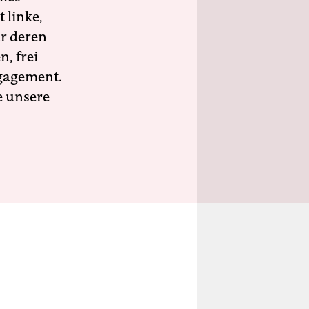
 linke,
ür deren
n, frei
ngagement.
e unsere