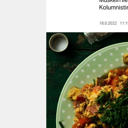
Muskeln lie
berlin
Kolumnistin
nord
18.9.2022
11:1
wahrheit
verlag
verlag
veranstaltungen
shop
fragen & hilfe
unterstützen
abo
genossenschaft