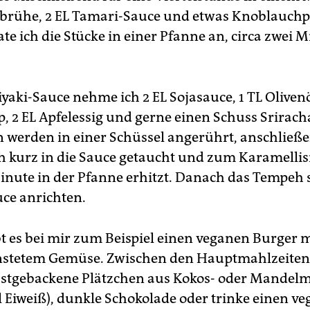
rühe, 2 EL Tamari-Sauce und etwas Knoblauchp
te ich die Stücke in einer Pfanne an, circa zwei 
iyaki-Sauce nehme ich 2 EL Sojasauce, 1 TL Olivenö
, 2 EL Apfelessig und gerne einen Schuss Srirach
n werden in einer Schüssel angerührt, anschließ
 kurz in die Sauce getaucht und zum Karamellis
inute in der Pfanne erhitzt. Danach das Tempeh 
uce anrichten.
t es bei mir zum Beispiel einen veganen Burger m
nstetem Gemüse. Zwischen den Hauptmahlzeiten 
bstgebackene Plätzchen aus Kokos- oder Mandelm
el Eiweiß), dunkle Schokolade oder trinke einen v