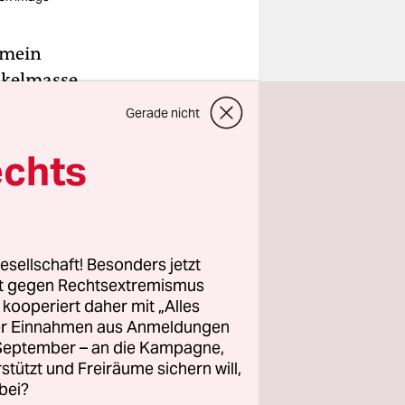
h mein
skelmasse
viel und
Gerade nicht
weiß.
echts
n, dass
wird doch
Kalorien
n kurbeln
esellschaft! Besonders jetzt
rt gegen Rechtsextremismus
erstützt.
z kooperiert daher mit „Alles
uhezustand
ller Einnahmen aus Anmeldungen
. September – an die Kampagne,
rstützt und Freiräume sichern will,
bei?