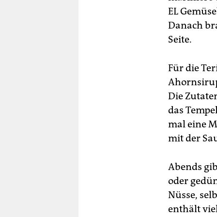
EL Gemüseb
Danach bra
Seite.
Für die Ter
Ahornsirup
Die Zutate
das Tempeh
mal eine M
mit der Sa
Abends gib
oder gedü
Nüsse, sel
enthält vi