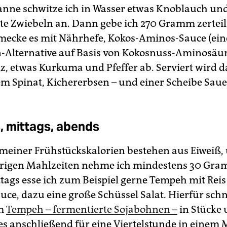
fanne schwitze ich in Wasser etwas Knoblauch un
te Zwiebeln an. Dann gebe ich 270 Gramm zerteil
mecke es mit Nährhefe, Kokos-Aminos-Sauce (ein
-Alternative auf Basis von Kokosnuss-Aminosäur
, etwas Kurkuma und Pfeffer ab. Serviert wird d
m Spinat, Kichererbsen – und einer Scheibe Saue
 mittags, abends
l meiner Frühstückskalorien bestehen aus Eiweiß,
brigen Mahlzeiten nehme ich mindestens 30 Gra
ttags esse ich zum Beispiel gerne Tempeh mit Rei
uce, dazu eine große Schüssel Salat. Hierfür schn
m
Tempeh – fermentierte Sojabohnen –
in Stücke
es anschließend für eine Viertelstunde in einem 