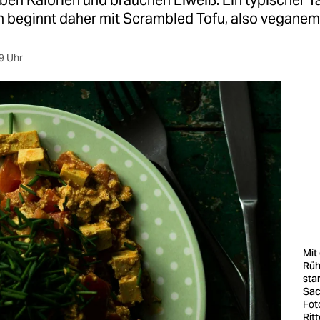
ben Kalorien und brauchen Eiweiß. Ein typischer T
 beginnt daher mit ­Scrambled Tofu, also veganem
9 Uhr
Mit
Rüh
star
Sa
Fot
Rit