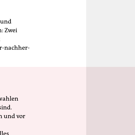
 und
: Zwei
k
r-nachher-
wahlen
sind.
h und vor
lles