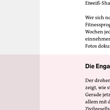
Eiweiß-Sha
Wer sich n
Fitnesspro
Wochen je
einnehmen
Fotos doku
Die Enga
Der drohe
zeigt, wie
Gerade jet
allem mit d
Zivilgesell