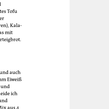
d
tes Tofu
er
en), Kala-
as mit
rteigbrot.
 und auch
mm Eiweiß
s und
eide ich
 und
Mix aus 4