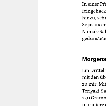
In einer P
feingehack
hinzu, sch
Sojasaucen
Namak-Salz
gedünstete
Morgens,
Ein Dritte
mit den ü
zu mir. Mi
Teriyaki-Sa
250 Gram
mariniere 