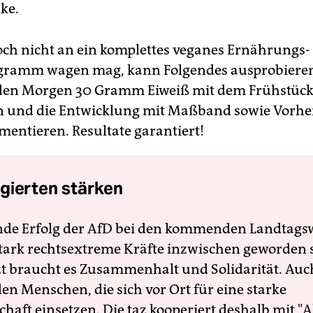
ke.
och nicht an ein komplettes veganes Ernährungs-
gramm wagen mag, kann Folgendes ausprobieren
den Morgen 30 Gramm Eiweiß mit dem Frühstüc
 und die Entwicklung mit Maßband sowie Vorhe
mentieren. Resultate garantiert!
gierten stärken
nde Erfolg der AfD bei den kommenden Landtags
 stark rechtsextreme Kräfte inzwischen geworden 
zt braucht es Zusammenhalt und Solidarität. Auc
en Menschen, die sich vor Ort für eine starke
schaft einsetzen. Die taz kooperiert deshalb mit "A