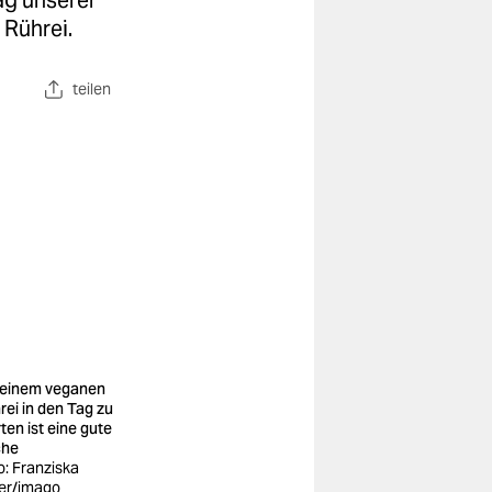
ag unserer
 Rührei.
teilen
 einem veganen
rei in den Tag zu
ten ist eine gute
che
o: Franziska
ter/imago