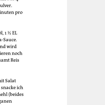
ulver.
Minuten pro
l, 1 ½ EL
a-Sauce.
end wird
ieren noch
samt Reis
it Salat
snacke ich
ehl (beides
eganen