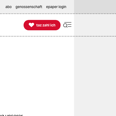
abo
genossenschaft
epaper login

taz zahl ich
taz zahl ich