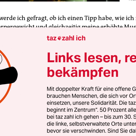
 werde ich gefragt, ob ich einen Tipp habe, wie ic
rpergewicht und gleichzeitig meine erhöhte Mu
lte. Habe ich! Indem ich – neben Krafttraining – 
taz
zahl ich

 esse sowie durch eine gezielte Einnahme von Ei
Links lesen, r
ch besonders Frauen oft schwer mit dem Gedanke
bekämpfen
 beim Schlankbleiben helfen soll. Kein Wunder, 
Medien und im Internet propagiert: Iss weniger, 
eind! Doch Muskeln lieben Kalorien. Und Muskel
Mit doppelter Kraft für eine offene G
brauchen Menschen, die sich vor O
echsel an, der wiederum die Fettverbrennung unt
einsetzen, unsere Solidarität. Die ta
t auf Muskelaufbau setzt, verbrennt selbst im R
beginnt im Zentrum“. 50 Prozent a
ien.
bei taz zahl ich gehen – bis zum 30
die linke, selbstverwaltete Orte unte
bevor sie verschwinden. Sind Sie da