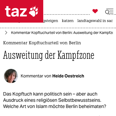

taz zahl ich
iran-krieg
hitze
bergsteigen
katzen
landtagswahl in sach

taz zahl ich
nd
Kommentar Kopftuchurteil von Berlin: Ausweitung der Kampfzo
taz zahl ich
Kommentar Kopftuchurteil von Berlin
themen
Ausweitung der Kampfzone
politik
öko
Kommentar von
Heide Oestreich
gesellschaft
kultur
Das Kopftuch kann politisch sein – aber auch
Ausdruck eines religiösen Selbstbewusstseins.
sport
Welche Art von Islam möchte Berlin beheimaten?