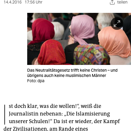
berlin
14.4.2016
17:56 Uhr
teilen
nord
wahrheit
verlag
verlag
veranstaltungen
Das Neutralitätsgesetz trifft keine Christen – und
shop
übrigens auch keine muslimischen Männer
Foto: dpa
fragen & hilfe
unterstützen
I
st doch klar, was die wollen!“, weiß die
abo
Journalistin nebenan: „Die Islamisierung
genossenschaft
unserer Schulen!“ Da ist er wieder, der Kampf
der Zivilisationen, am Rande eines