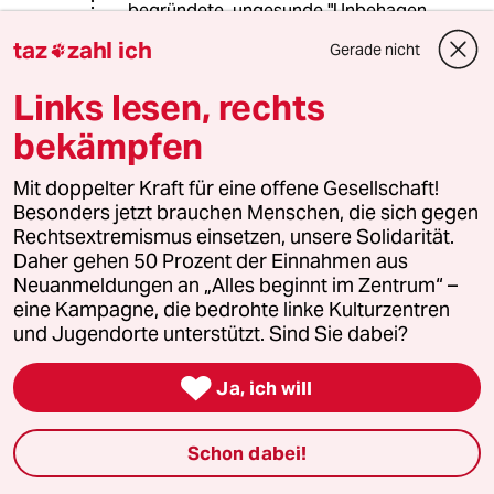
begründete, ungesunde "Unbehagen
in der Kultur" Verursachende, hier
taz
zahl ich
Gerade nicht

endlich mal hochkant hinaus
geworfen würde. -Auf den Misthaufen
Links lesen, rechts
der Geschichte nämlich.
bekämpfen
Mit doppelter Kraft für eine offene Gesellschaft!
bleakest
B
Besonders jetzt brauchen Menschen, die sich gegen
15.04.2016
,
12:02 Uhr
Rechtsextremismus einsetzen, unsere Solidarität.
"Ausdruck eines religiösen
Daher gehen 50 Prozent der Einnahmen aus
Selbstbewusstseins". Echt? Man wünscht sich
Neuanmeldungen an „Alles beginnt im Zentrum“ –
langsam aber doch, dass solche
eine Kampagne, die bedrohte linke Kulturzentren
"Unterscheidungen" etwas weniger oft bei im
und Jugendorte unterstützt. Sind Sie dabei?
weitesten Sinn muslimischen (Geschlechter-)
Politiken ansetzen, sondern sich wieder mehr

Ja, ich will
bei etwas wichtigeren gesellschaftlichen
Problemen.
Schon dabei!