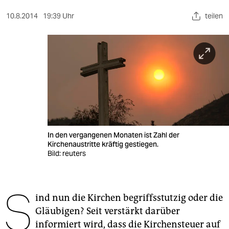
berlin
10.8.2014
19:39 Uhr
teilen
nord
wahrheit
verlag
verlag
veranstaltungen
shop
In den vergangenen Monaten ist Zahl der
Kirchenaustritte kräftig gestiegen.
fragen & hilfe
Bild: reuters
unterstützen
S
abo
ind nun die Kirchen begriffsstutzig oder die
Gläubigen? Seit verstärkt darüber
genossenschaft
informiert wird, dass die Kirchensteuer auf