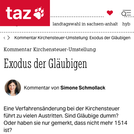

taz zahl ich
niedrigwasser
rente
landtagswahl in sachsen-anhalt
hybri

taz zahl ich
itik
Kommentar Kirchensteuer-Umstellung: Exodus der Gläubigen
taz zahl ich
Kommentar Kirchensteuer-Umstellung
themen
Exodus der Gläubigen
politik
öko
Kommentar von
Simone Schmollack
gesellschaft
kultur
Eine Verfahrensänderung bei der Kirchensteuer
führt zu vielen Austritten. Sind Gläubige dumm?
sport
Oder haben sie nur gemerkt, dass nicht mehr 1514
ist?