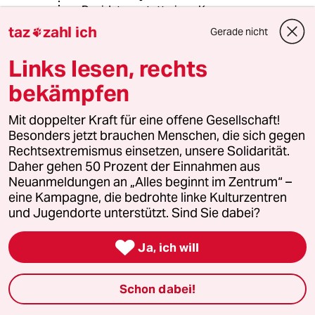
Davidstern statt eines Kreuzes.
taz
zahl ich
Gerade nicht

Aber man kann schon davon
ausgehen, daß das Bild recht wenig
Links lesen, rechts
mit dem Thema zu tun hat.
bekämpfen
Mit doppelter Kraft für eine offene Gesellschaft!
lichtgestalt
Besonders jetzt brauchen Menschen, die sich gegen
11.08.2014
,
13:45 Uhr
Rechtsextremismus einsetzen, unsere Solidarität.
@Sascha Rheker:
Daher gehen 50 Prozent der Einnahmen aus
Danke für die Info.
Neuanmeldungen an „Alles beginnt im Zentrum“ –
eine Kampagne, die bedrohte linke Kulturzentren
und Jugendorte unterstützt. Sind Sie dabei?
Ralf Houven

Ja, ich will
11.08.2014
,
10:10 Uhr
@lichtgestalt:
Zahlen Amerikaner überhaupt
Schon dabei!
Kirchensteuer? Es handelt sich doch