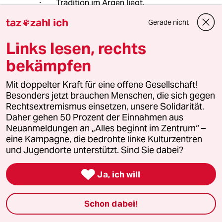
Tradition im Argen liegt.
taz
zahl ich
Gerade nicht

[1]Rechtsradikale in der Armee: 1.452
Verdachtsfälle bei Bundeswehr
Links lesen, rechts
taz.de/Rechtsradik...der-
bekämpfen
Armee/!5854356
Mit doppelter Kraft für eine offene Gesellschaft!
Besonders jetzt brauchen Menschen, die sich gegen
Rechtsextremismus einsetzen, unsere Solidarität.
Uranus
Daher gehen 50 Prozent der Einnahmen aus
13.05.2022
,
22:46 Uhr
Neuanmeldungen an „Alles beginnt im Zentrum“ –
@Uranus:
eine Kampagne, die bedrohte linke Kulturzentren
Folgendes u.a. meinte Lin Hierse
und Jugendorte unterstützt. Sind Sie dabei?
sicher auch im Artikel:

Ja, ich will
"Rechtsextreme bei Polizei und
Bundeswehr: Weit mehr als Einzelfälle
..."
Schon dabei!
taz.de/Rechtsextre...ndeswehr/!58545