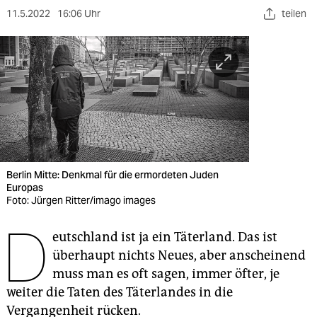
berlin
11.5.2022
16:06 Uhr
teilen
nord
wahrheit
verlag
verlag
veranstaltungen
Berlin Mitte: Denkmal für die ermordeten Juden
shop
Europas
Foto: Jürgen Ritter/imago images
fragen & hilfe
D
unterstützen
eutschland ist ja ein Täterland. Das ist
überhaupt nichts Neues, aber anscheinend
abo
muss man es oft sagen, immer öfter, je
weiter die Taten des Täterlandes in die
genossenschaft
Vergangenheit rücken.