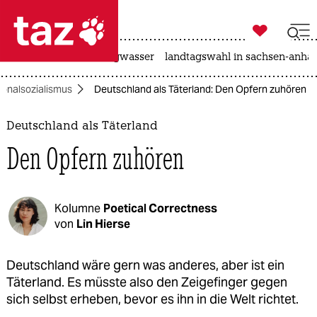

taz zahl ich
katzen
hitze
niedrigwasser
landtagswahl in sachsen-anhal

taz zahl ich
ionalsozialismus
Deutschland als Täterland: Den Opfern zuhören
taz zahl ich
themen
Deutschland als Täterland
Den Opfern zuhören
politik
öko
Kolumne
Poetical Correctness
gesellschaft
von
Lin Hierse
kultur
Deutschland wäre gern was anderes, aber ist ein
Täterland. Es müsste also den Zeigefinger gegen
sport
sich selbst erheben, bevor es ihn in die Welt richtet.