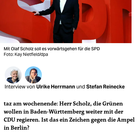
berlin
nord
wahrheit
verlag
Mit Olaf Scholz soll es vorwärtsgehen für die SPD
Foto: Kay Nietfield/dpa
verlag
veranstaltungen
shop
Interview von
Ulrike Herrmann
und
Stefan Reinecke
fragen & hilfe
unterstützen
taz am wochenende: Herr Scholz, die Grünen
wollen in Baden-Württemberg weiter mit der
abo
CDU regieren. Ist das ein Zeichen gegen die Ampel
in Berlin?
genossenschaft