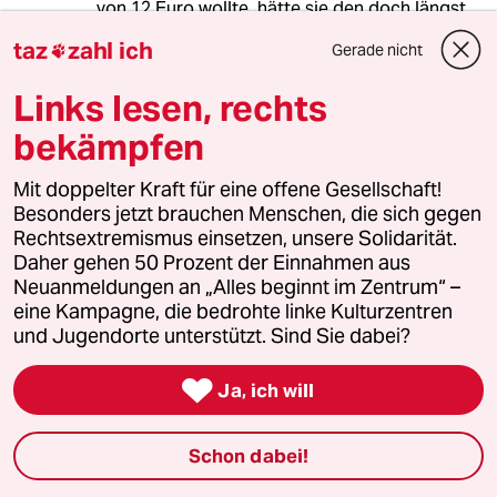
von 12 Euro wollte, hätte sie den doch längst
vor einigen Jahren mit einer linken Mehrheit im
taz
zahl ich
Gerade nicht

Bundestag beschließen können. Wer soll ihr
das heute eigentlich noch abkaufen?
Links lesen, rechts
bekämpfen
Ricky-13
Mit doppelter Kraft für eine offene Gesellschaft!
11.04.2021
,
17:20 Uhr
Besonders jetzt brauchen Menschen, die sich gegen
"Wir Sozialdemokraten verkörpern die
Rechtsextremismus einsetzen, unsere Solidarität.
Perspektive, dass diese Bürger kein
Daher gehen 50 Prozent der Einnahmen aus
unabänderliches Schicksal haben. Viele von
Neuanmeldungen an „Alles beginnt im Zentrum“ –
uns kommen aus kleinen sozialen Verhältnissen
eine Kampagne, die bedrohte linke Kulturzentren
und haben sich durchgeboxt." - Olaf Scholz, auf
und Jugendorte unterstützt. Sind Sie dabei?
die Frage, ob die SPD sozial benachteiligte
Bürger noch erreiche, Stern Nr. 31/2008.

Ja, ich will
"Während der Kanzlerschaft Gerhard Schröders
(1998 bis 2005) setzte Scholz sich für dessen
Reformpolitik ein und wurde dem Kreis der
Schon dabei!
„Schröderianer“ zugerechnet. Scholz
bezeichnete die Agenda-Pläne im März 2003