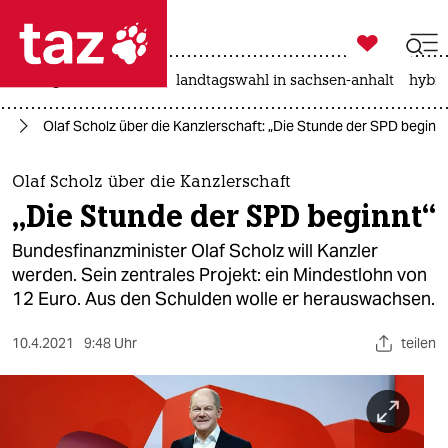

taz zahl ich
niedrigwasser
rente
landtagswahl in sachsen-anhalt
hybri

taz zahl ich
25
Olaf Scholz über die Kanzlerschaft: „Die Stunde der SPD beginnt
taz zahl ich
themen
Olaf Scholz über die Kanzlerschaft
„Die Stunde der SPD beginnt“
politik
Bundesfinanzminister Olaf Scholz will Kanzler
öko
werden. Sein zentrales Projekt: ein Mindestlohn von
12 Euro. Aus den Schulden wolle er herauswachsen.
gesellschaft
10.4.2021
9:48 Uhr
teilen
kultur
sport