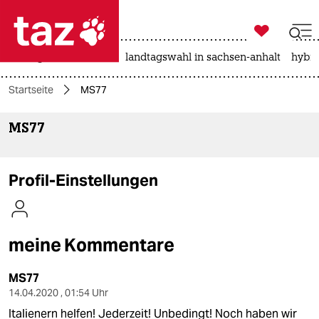

taz zahl ich
niedrigwasser
rente
landtagswahl in sachsen-anhalt
hybri

taz zahl ich
Startseite
MS77
taz zahl ich
MS77
themen
politik
Profil-Einstellungen
öko
gesellschaft
meine Kommentare
kultur
MS77
sport
14.04.2020 , 01:54 Uhr
Italienern helfen! Jederzeit! Unbedingt! Noch haben wir