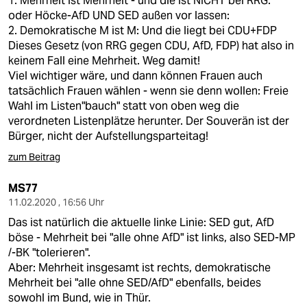
1. Mehrheit ist Mehrheit - und die ist NICHT bei RRG.
oder Höcke-AfD UND SED außen vor lassen:
2. Demokratische M ist M: Und die liegt bei CDU+FDP
Dieses Gesetz (von RRG gegen CDU, AfD, FDP) hat also in
keinem Fall eine Mehrheit. Weg damit!
Viel wichtiger wäre, und dann können Frauen auch
tatsächlich Frauen wählen - wenn sie denn wollen: Freie
Wahl im Listen"bauch" statt von oben weg die
verordneten Listenplätze herunter. Der Souverän ist der
Bürger, nicht der Aufstellungsparteitag!
zum Beitrag
MS77
11.02.2020 , 16:56 Uhr
Das ist natürlich die aktuelle linke Linie: SED gut, AfD
böse - Mehrheit bei "alle ohne AfD" ist links, also SED-MP
/-BK "tolerieren".
Aber: Mehrheit insgesamt ist rechts, demokratische
Mehrheit bei "alle ohne SED/AfD" ebenfalls, beides
sowohl im Bund, wie in Thür.