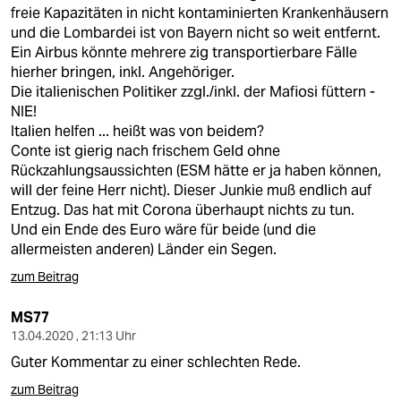
berlin
freie Kapazitäten in nicht kontaminierten Krankenhäusern
und die Lombardei ist von Bayern nicht so weit entfernt.
nord
Ein Airbus könnte mehrere zig transportierbare Fälle
hierher bringen, inkl. Angehöriger.
wahrheit
Die italienischen Politiker zzgl./inkl. der Mafiosi füttern -
NIE!
verlag
Italien helfen ... heißt was von beidem?
Conte ist gierig nach frischem Geld ohne
verlag
Rückzahlungsaussichten (ESM hätte er ja haben können,
will der feine Herr nicht). Dieser Junkie muß endlich auf
veranstaltungen
Entzug. Das hat mit Corona überhaupt nichts zu tun.
shop
Und ein Ende des Euro wäre für beide (und die
allermeisten anderen) Länder ein Segen.
fragen & hilfe
zum Beitrag
unterstützen
MS77
abo
13.04.2020 , 21:13 Uhr
Guter Kommentar zu einer schlechten Rede.
genossenschaft
zum Beitrag