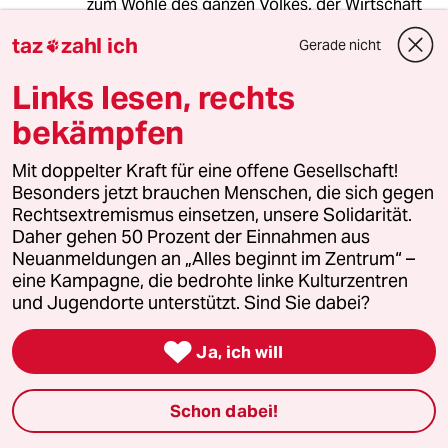
zum Wohle des ganzen Volkes, der Wirtschaft
und des Staates die stets beste Politik zu
taz
zahl ich
Gerade nicht

machen? Als toxische Mischung aus
Hedonismus, Leistungswahn und
Links lesen, rechts
Nationalismus?
Vielleicht mal mehr Demokratie wagen, statt
bekämpfen
durch Ausschluss und Nivellierung immer nur
auf Stabilität zu setzen? Mehr Demokratie in
Mit doppelter Kraft für eine offene Gesellschaft!
Politik, Wirtschaft und Gesellschaft würde (i)
Besonders jetzt brauchen Menschen, die sich gegen
mit Reformen und (ii) mit dem Risiko von
Rechtsextremismus einsetzen, unsere Solidarität.
Veränderungen einhergehen. Letztere sind
Daher gehen 50 Prozent der Einnahmen aus
unvermeidlich, sie kommen so oder so; wir
Neuanmeldungen an „Alles beginnt im Zentrum“ –
könnten sie aber auch als demokratischere
eine Kampagne, die bedrohte linke Kulturzentren
Gesellschaft mitgestalten.
und Jugendorte unterstützt. Sind Sie dabei?

Ja, ich will
751586 (Profil gelöscht)
7G
03.07.2025
,
14:38 Uhr
Schon dabei!
@RévélationDémocratique: