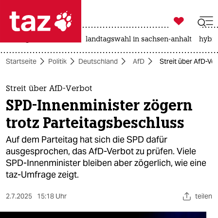

taz zahl ich
niedrigwasser
rente
landtagswahl in sachsen-anhalt
hybri

taz zahl ich
Startseite
Politik
Deutschland
AfD
Streit über AfD-Ve
taz zahl ich
themen
Streit über AfD-Verbot
SPD-Innenminister zögern
politik
trotz Parteitagsbeschluss
öko
Auf dem Parteitag hat sich die SPD dafür
ausgesprochen, das AfD-Verbot zu prüfen. Viele
gesellschaft
SPD-Innenminister bleiben aber zögerlich, wie eine
taz-Umfrage zeigt.
kultur
sport
2.7.2025
15:18 Uhr
teilen