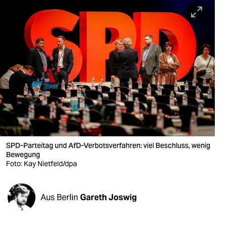
berlin
nord
wahrheit
verlag
verlag
veranstaltungen
shop
SPD-Parteitag und AfD-Verbotsverfahren: viel Beschluss, wenig
fragen & hilfe
Bewegung
Foto: Kay Nietfeld/dpa
unterstützen
abo
Aus Berlin
Gareth Joswig
genossenschaft