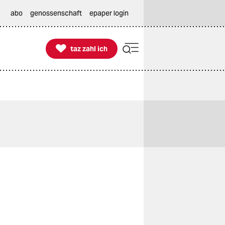
abo
genossenschaft
epaper login

taz zahl ich
taz zahl ich