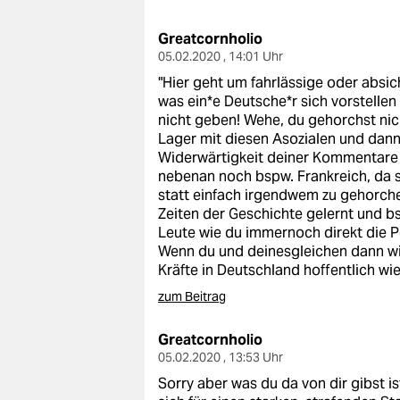
berlin
Greatcornholio
nord
05.02.2020 , 14:01 Uhr
wahrheit
"Hier geht um fahrlässige oder absic
was ein*e Deutsche*r sich vorstellen
verlag
nicht geben! Wehe, du gehorchst nic
Lager mit diesen Asozialen und dann
verlag
Widerwärtigkeit deiner Kommentare m
nebenan noch bspw. Frankreich, da s
veranstaltungen
statt einfach irgendwem zu gehorche
Zeiten der Geschichte gelernt und b
shop
Leute wie du immernoch direkt die Po
Wenn du und deinesgleichen dann wi
fragen & hilfe
Kräfte in Deutschland hoffentlich wied
unterstützen
zum Beitrag
abo
Greatcornholio
05.02.2020 , 13:53 Uhr
genossenschaft
Sorry aber was du da von dir gibst ist 