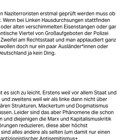
llen Naziterroristen erstmal geprüft werden muss ob
r. Wenn bei Linken Hausdurchsungen stattfinden
en oder alten verschimmelten Eisenstangen oder gar
tische Viertel von Großaufgeboten der Polizei
ne Zweifel am Rechtsstaat und man applaudiert ganz
 wollen doch nur ein paar Ausländer*innen oder
eutschland ja kein Ding.
 es sich zu leicht. Erstens weil vor allem Staat und
und zweitens weil wir als linke dann nicht über
itären Strukturen, Mackertum und Dogmatismus
üssen. Leider sind das aber Phänomene die schon
ren und diejenigen die Marx und Kapitalismuskritik
örungen reduzieren, diese aber höchst
 sind alles andere als selten (um damit nur einen
antizionistischer Antisemitismus+