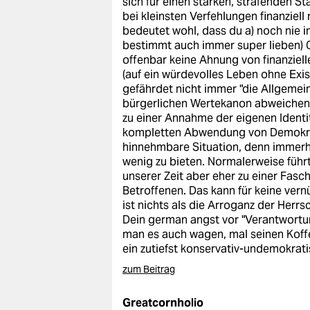
sich für einen starken, strafenden S
epaper login
bei kleinsten Verfehlungen finanziell 
bedeutet wohl, dass du a) noch nie i
bestimmt auch immer super lieben) 
offenbar keine Ahnung von finanziel
(auf ein würdevolles Leben ohne Exi
gefährdet nicht immer "die Allgemein
bürgerlichen Wertekanon abweichen, i
zu einer Annahme der eigenen Identit
kompletten Abwendung von Demokrati
hinnehmbare Situation, denn immerhin
wenig zu bieten. Normalerweise führ
unserer Zeit aber eher zu einer Fasc
Betroffenen. Das kann für keine ver
ist nichts als die Arroganz der Herrs
Dein german angst vor "Verantwortun
man es auch wagen, mal seinen Koffer
ein zutiefst konservativ-undemokrat
zum Beitrag
Greatcornholio