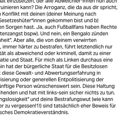
taat einzusetzen, der alle Abweichler*innen nun auch
ruinieren kann? Die Arroganz, die da aus dir spricht,
n Konflikt mit deinen (deiner Meinung nach
Gesetzeshüter*innen gekommen bist und b)
len Sorgen hast. Ja, auch Fußballfans haben Rechte
stenzangst bspw). Und nein, ein Bengalo zünden
heit". Aber alle, die von deinem verwirrten
mmer härter zu bestrafen, führt letztendlich nur
ät als abweichend oder kriminell, damit zu einer
e und Staat. Für mich als Linken durchaus eine
 hat der bürgerliche Staat für die Besitzlosen
t diese Gewalt- und Abwertungserfahrung in
hisierung oder generellen Entpolitisierung der
nünftige Person wünschenswert sein. Diese Haltung
chenden und hat mit links-sein sicher nichts zu tun.
gslosigkeit" und deine Bestrafungswut (wie kann
 zu vergessen!1!) sind tatsächlich eher Beweis für
isches Demokratieverständnis.