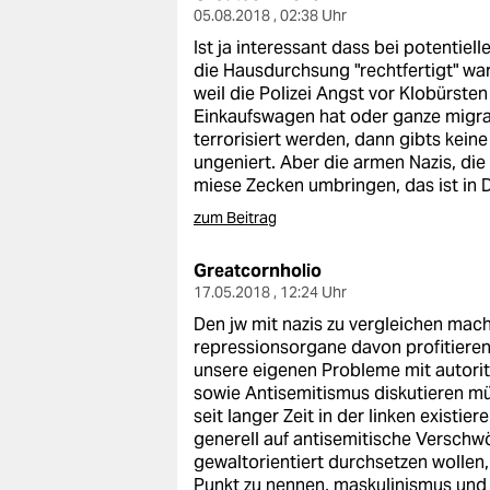
05.08.2018 , 02:38 Uhr
Ist ja interessant dass bei potentie
die Hausdurchsung "rechtfertigt" wa
weil die Polizei Angst vor Klobürst
Einkaufswagen hat oder ganze migran
terrorisiert werden, dann gibts kei
ungeniert. Aber die armen Nazis, die
miese Zecken umbringen, das ist in D
zum Beitrag
Greatcornholio
17.05.2018 , 12:24 Uhr
Den jw mit nazis zu vergleichen macht
repressionsorgane davon profitieren 
unsere eigenen Probleme mit autor
sowie Antisemitismus diskutieren m
seit langer Zeit in der linken existie
generell auf antisemitische Verschw
gewaltorientiert durchsetzen wollen,
Punkt zu nennen, maskulinismus und 