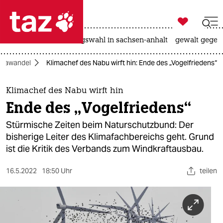

taz zahl ich
hitze
surfen
landtagswahl in sachsen-anhalt
gewalt gegen

taz zahl ich
imawandel
Klimachef des Nabu wirft hin: Ende des „Vogelfriedens“
taz zahl ich
themen
Klimachef des Nabu wirft hin
Ende des „Vogelfriedens“
politik
Stürmische Zeiten beim Naturschutzbund: Der
öko
bisherige Leiter des Klimafachbereichs geht. Grund
ist die Kritik des Verbands zum Windkraftausbau.
gesellschaft
16.5.2022
18:50 Uhr
teilen
kultur
sport