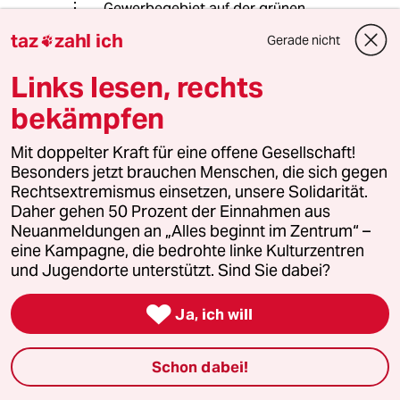
Gewerbegebiet auf der grünen
Wiese, versorgt mit hipper
taz
zahl ich
Gerade nicht

Windenergie nicht gebaut würde und
stattdessen diverse Gewerbegebiete
Links lesen, rechts
noch zusätzlich renaturiert werden.
Klimaschutz ist in erster Linie
bekämpfen
Konsumschutz, nicht Artenschutz.
Mit doppelter Kraft für eine offene Gesellschaft!
Besonders jetzt brauchen Menschen, die sich gegen
Rechtsextremismus einsetzen, unsere Solidarität.
Christian Frank
CF
Daher gehen 50 Prozent der Einnahmen aus
17.05.2022
,
12:08 Uhr
Neuanmeldungen an „Alles beginnt im Zentrum“ –
Die Position des NABU ist deshalb so
eine Kampagne, die bedrohte linke Kulturzentren
unverständlich, weil es bisher noch nicht
und Jugendorte unterstützt. Sind Sie dabei?
einmal klar ist, ob die Windenergie für Vögel
überhaupt ein Problem darstellen?! Die

Ja, ich will
bekannten Zahlen und Beobachtungen
sprechen eher dafür, dass sie für die Arten gar
keine größere Gefahr darstellen. So rangiert
Schon dabei!
die Windenergie bei den größten Gefahren
i.d.R. unter ferner liefen. Aber darüber spricht