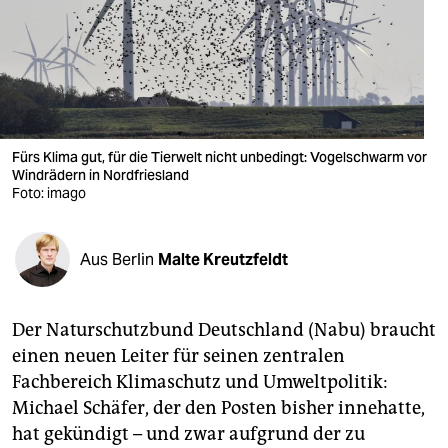
berlin
nord
wahrheit
verlag
Fürs Klima gut, für die Tierwelt nicht unbedingt: Vogelschwarm vor
verlag
Windrädern in Nordfriesland
Foto: imago
veranstaltungen
shop
Aus Berlin
Malte Kreutzfeldt
fragen & hilfe
Der Naturschutzbund Deutschland (Nabu) braucht
unterstützen
einen neuen Leiter für seinen zentralen
abo
Fachbereich Klimaschutz und Umweltpolitik:
Michael Schäfer, der den Posten bisher innehatte,
genossenschaft
hat gekündigt – und zwar aufgrund der zu