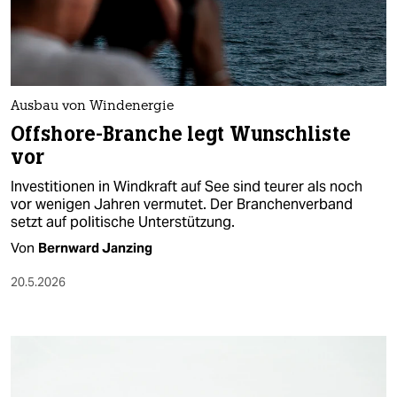
berlin
nord
wahrheit
Ausbau von Windenergie
verlag
Offshore-Branche legt Wunschliste
vor
verlag
Investitionen in Windkraft auf See sind teurer als noch
veranstaltungen
vor wenigen Jahren vermutet. Der Branchenverband
setzt auf politische Unterstützung.
shop
Von
Bernward Janzing
fragen & hilfe
20.5.2026
unterstützen
abo
genossenschaft