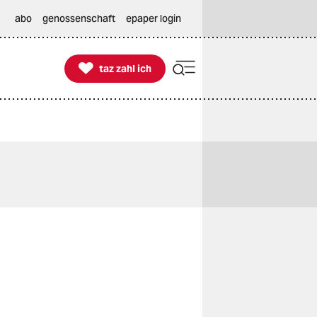
abo
genossenschaft
epaper login

taz zahl ich
taz zahl ich