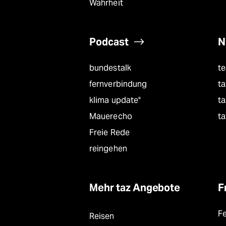
Wahrheit
Podcast
N
bundestalk
t
fernverbindung
ta
klima update°
ta
Mauerecho
ta
Freie Rede
reingehen
Mehr taz Angebote
F
F
Reisen