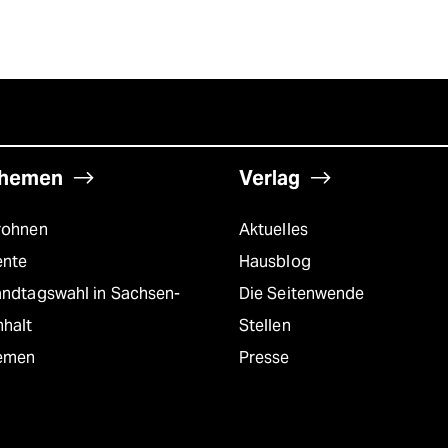
hemen
Verlag
rohnen
Aktuelles
ente
Hausblog
andtagswahl in Sachsen-
Die Seitenwende
nhalt
Stellen
emen
Presse