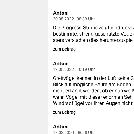
berlin
Antoni
nord
20.05.2022 , 08:39 Uhr
wahrheit
Die Progress-Studie zeigt eindrucks
bestimmte, streng geschützte Vogela
verlag
stets versuchen dies herunterzuspie
zum Beitrag
verlag
Antoni
veranstaltungen
19.05.2022 , 10:19 Uhr
shop
Greifvögel kennen in der Luft keine
Blick auf mögliche Beute am Boden
fragen & hilfe
nicht erkannt werden, ob er nun weiß,
wenn Vögel mit dieser enormen Sehl
unterstützen
Windradflügel vor Ihren Augen nicht
abo
zum Beitrag
genossenschaft
Antoni
13.03.2020 , 06:26 Uhr