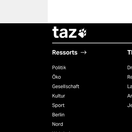
taz

Ressorts
T
Politik
D
Öko
R
Gesellschaft
L
Kultur
A
Sport
J
Berlin
Nord