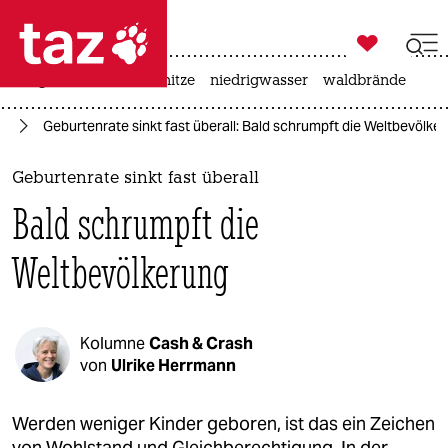

taz zahl ich
krieg in der ukraine
hitze
niedrigwasser
waldbrände

taz zahl ich
ie
Geburtenrate sinkt fast überall: Bald schrumpft die Weltbevölke
taz zahl ich
themen
Geburtenrate sinkt fast überall
Bald schrumpft die
politik
Weltbevölkerung
öko
gesellschaft
Kolumne
Cash & Crash
kultur
von
Ulrike Herrmann
sport
Werden weniger Kinder geboren, ist das ein Zeichen
von Wohlstand und Gleichberechtigung. In der