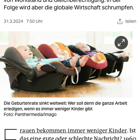
berlin
Folge wird aber die globale Wirtschaft schrumpfen.
nord
31.3.2024
7:50 Uhr
teilen
wahrheit
verlag
verlag
veranstaltungen
shop
fragen & hilfe
unterstützen
Die Geburtenrate sinkt weltweit: Wer soll denn die ganze Arbeit
erledigen, wenn es immer weniger Kinder gibt
Foto: Panthermedia/imago
abo
F
genossenschaft
rauen bekommen immer weniger Kinder
. Ist
das eine gute oder schlechte Nachricht? 1960