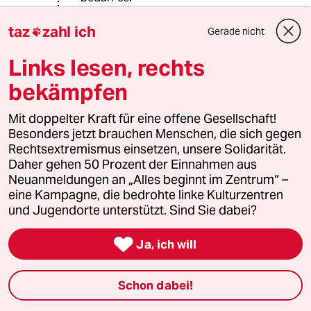
Aufklärung und hoffen auf Einsicht
und Lernfähigkeit!
taz
zahl ich
Gerade nicht

Links lesen, rechts
sociajizzm
S
bekämpfen
01.04.2024
,
02:56 Uhr
Mit doppelter Kraft für eine offene Gesellschaft!
@Jim Hawkins:
Besonders jetzt brauchen Menschen, die sich gegen
Ich kann Ihnen das ganz gut erklären.
Rechtsextremismus einsetzen, unsere Solidarität.
Das Problem ist nicht der Vericht in
Daher gehen 50 Prozent der Einnahmen aus
Ländern in ärmeren Verhältnissen.
Neuanmeldungen an „Alles beginnt im Zentrum“ –
Deren Leben ließe sich ja besonders
eine Kampagne, die bedrohte linke Kulturzentren
leicht nachhaltig gestalten und
und Jugendorte unterstützt. Sind Sie dabei?
gleichzeitig verbessern,
Auch in einer Leemhütte können Sie

für Strom sorgen mit Solar.
Ja, ich will
Einmal Solar, haben Sie auch gleich
das Feuerholz / Kohleproblem im
Schon dabei!
Griff.
Abfluss ist nicht unbedingt notwenig,