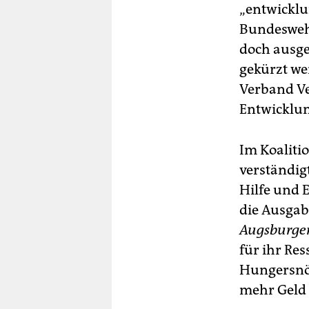
„entwicklu
Bundeswehr
doch ausge
gekürzt we
Verband Ve
Entwicklu
Im Koalitio
verständig
Hilfe und 
die Ausgab
Augsburge
für ihr Res
Hungersnöt
mehr Geld 