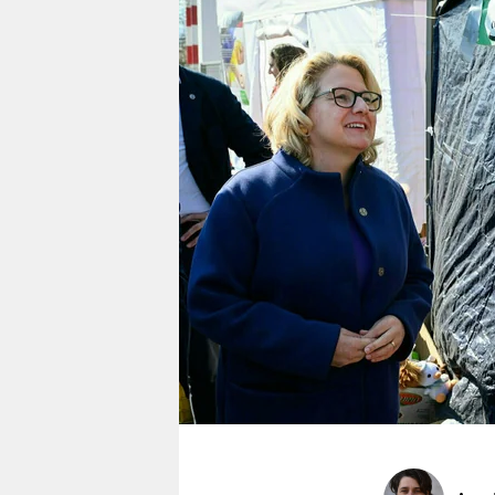
berlin
nord
wahrheit
verlag
verlag
veranstaltungen
shop
fragen & hilfe
unterstützen
abo
genossenschaft