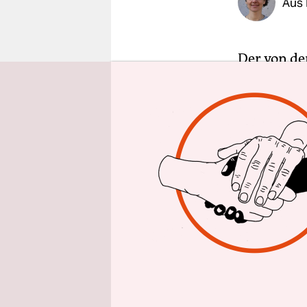
Aus 
epaper login
Der von de
Kürzungen 
Entwicklung
Milliarden
Damit fiele
Um diese K
für Entwic
zahlreichen
Euro wenig
Millionen 
werden, fü
Engagement