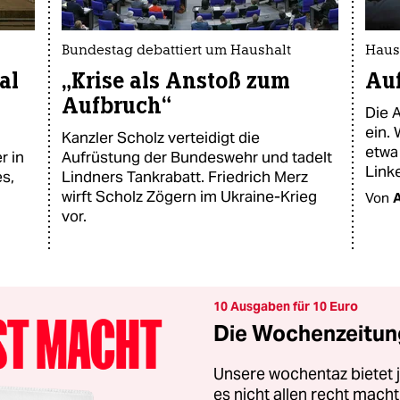
Bundestag debattiert um Haushalt
Haus
al
„Krise als Anstoß zum
Auf
Aufbruch“
Die 
ein.
Kanzler Scholz verteidigt die
etwa
r in
Aufrüstung der Bundeswehr und tadelt
Link
es,
Lindners Tankrabatt. Friedrich Merz
wirft Scholz Zögern im Ukraine-Krieg
Von
vor.
10 Ausgaben für 10 Euro
Die Wochenzeitung
Unsere wochentaz bietet
es nicht allen recht mac