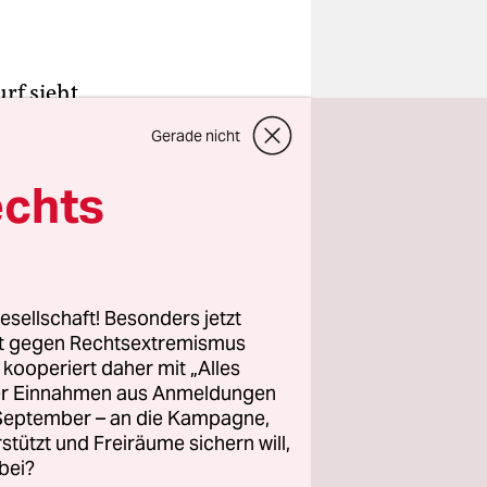
rf sieht
Gerade nicht
ch 10,85
im Vorjahr.
echts
inisterin
, an
esellschaft! Besonders jetzt
rt gegen Rechtsextremismus
 Millionen
z kooperiert daher mit „Alles
eben, 60
ller Einnahmen aus Anmeldungen
richen
. September – an die Kampagne,
chaftliche
rstützt und Freiräume sichern will,
bei?
ellt.