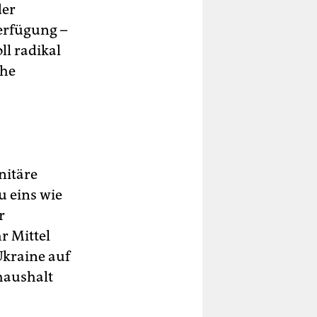
der
erfügung –
l radikal
che
nitäre
 eins wie
r
r Mittel
 Ukraine auf
haushalt