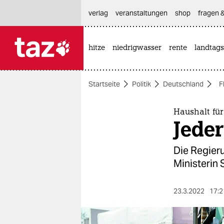
hautnavigation anspringen
hauptinhalt anspringen
footer anspringen
verlag
veranstaltungen
shop
fragen &
hitze
niedrigwasser
rente
landtags

taz zahl ich
taz zahl ich
Startseite
Politik
Deutschland
F
themen
politik
Haushalt fü
Jeder
öko
Die Regieru
gesellschaft
Ministerin 
kultur
23.3.2022
17:2
sport