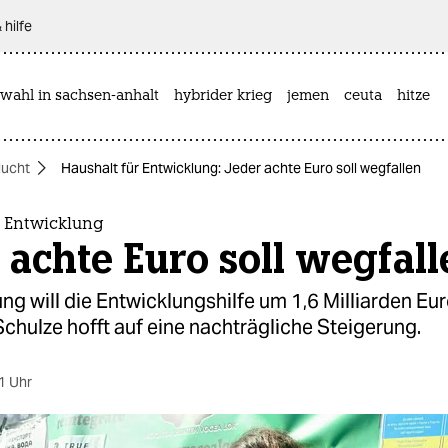
 hilfe
wahl in sachsen-anhalt
hybrider krieg
jemen
ceuta
hitze
lucht
Haushalt für Entwicklung: Jeder achte Euro soll wegfallen
r Entwicklung
 achte Euro soll wegfal
ng will die Entwicklungshilfe um 1,6 Milliarden Eur
Schulze hofft auf eine nachträgliche Steigerung.
1 Uhr