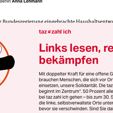
Berlin
Anna Lehmann
r Bundesregierung eingebrachte Haushaltsentwu
in Höhe von rund 1,6 Milliarden Euro für den
taz
zahl ich

shilfeetat vor. Dieser soll in diesem Jahr nur no
 Euro betragen, gegenüber 12,43 Milliarden Euro 
Links lesen, r
 jeder achte Euro weg.
bekämpfen
ürzung zu kompensieren, muss die zuständige M
klung und Zusammenarbeit, Svenja Schulze, SPD
Mit doppelter Kraft für eine offene G
brauchen Menschen, die sich vor O
 Stellen sparen. So will ihr Haus laut Entwurf 55
einsetzen, unsere Solidarität. Die ta
er für die Bekämpfung von Fluchtursachen ausg
beginnt im Zentrum“. 50 Prozent a
Euro sollen bei der Bekämpfung von Hunger gest
bei taz zahl ich gehen – bis zum 30
r das zivilgesellschaftliche, kommunale und wirts
die linke, selbstverwaltete Orte unte
bevor sie verschwinden. Sind Sie da
 hat Schulze 100 Millionen Euro weniger eingest