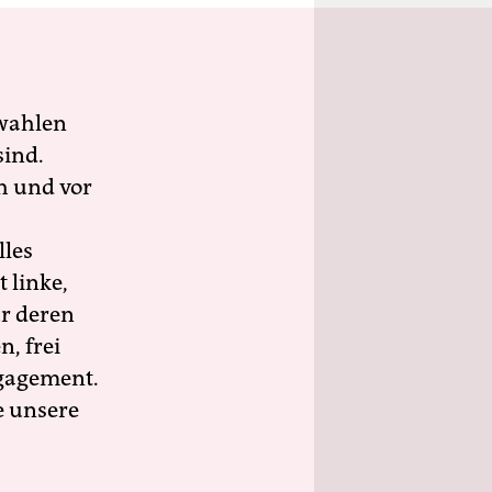
wahlen
sind.
h und vor
lles
 linke,
ür deren
n, frei
ngagement.
e unsere