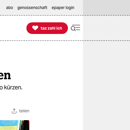
abo
genossenschaft
epaper login

taz zahl ich
taz zahl ich
len
o kürzen.
teilen