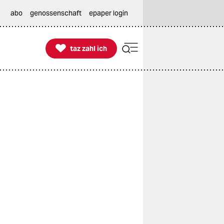
abo
genossenschaft
epaper login

taz zahl ich
taz zahl ich