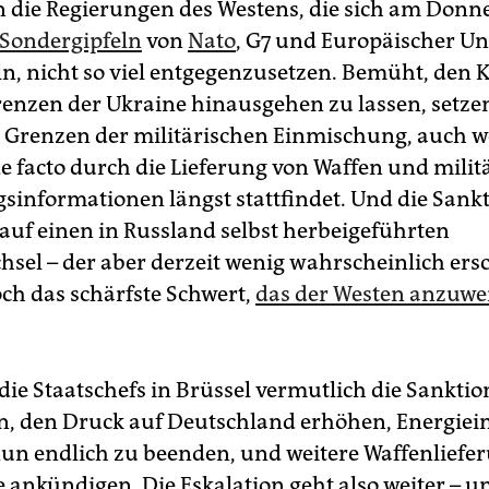
die Regierungen des Westens, die sich am Donne
Sondergipfeln
von
Nato
, G7 und Europäischer U
, nicht so viel entgegenzusetzen. Bemüht, den K
renzen der Ukraine hinausgehen zu lassen, setzen
e Grenzen der militärischen Einmischung, auch w
de facto durch die Lieferung von Waffen und milit
sinformationen längst stattfindet. Und die Sank­t
 auf einen in Russland selbst herbeigeführten
sel – der aber derzeit wenig wahrscheinlich ersc
ch das schärfste Schwert,
das der Westen anzuw
die Staatschefs in Brüssel vermutlich die Sanktio
n, den Druck auf Deutschland erhöhen, Energiei
un endlich zu beenden, und weitere Waffenliefe
e ankündigen. Die Eskalation geht also weiter – 