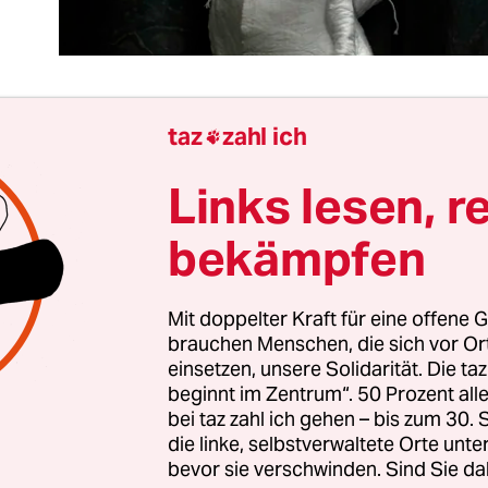
taz
zahl ich

n Krieg durch Verhandlungen zu beenden hat im
Links lesen, r
ussetzungen. Erstens müssen beide Seiten zur
zeugung gelangt sein, militärisch nicht gewinn
bekämpfen
d zweitens müssen für die Machthaber beider Se
 Kosten einer Fortführung des Krieges höher sein 
Mit doppelter Kraft für eine offene G
litischer Maximalforderungen.
brauchen Menschen, die sich vor O
einsetzen, unsere Solidarität. Die ta
Regel kommt hinzu, dass beide ­Seiten niemals öffe
beginnt im Zentrum“. 50 Prozent a
n diesem Punkt ­angelangt zu sein. Deshalb beha
bei taz zahl ich gehen – bis zum 30
die linke, selbstverwaltete Orte unte
ladimir Putin, die Sanktionen des Westens seien 
bevor sie verschwinden. Sind Sie da
ich nicht so schlimm, und die „Spezialoperation“ 