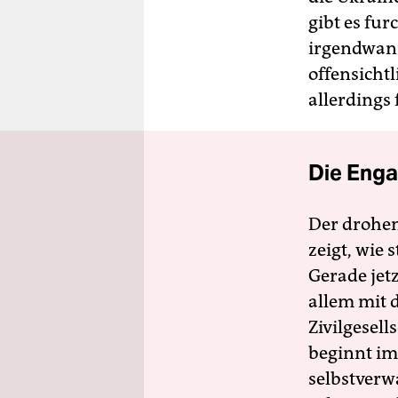
gibt es fu
irgendwan
offensichtl
allerdings 
Die Enga
Der drohe
zeigt, wie
Gerade jet
allem mit d
Zivilgesell
beginnt im
selbstverw