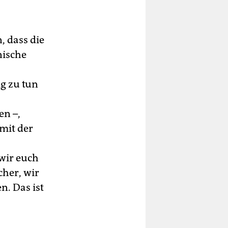
, dass die
nische
ig zu tun
en –,
mit der
 wir euch
her, wir
n. Das ist