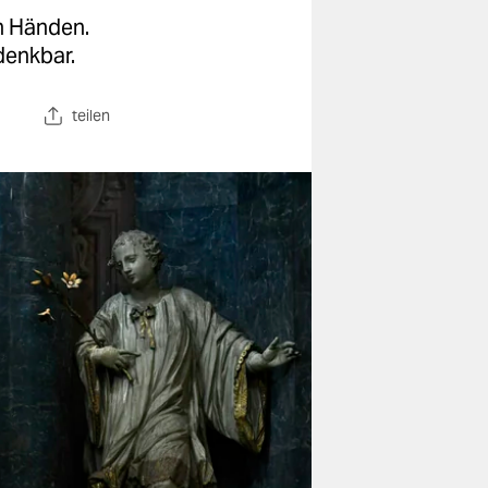
n Händen.
denkbar.
teilen