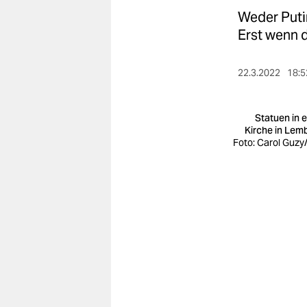
berlin
Weder Puti
nord
Erst wenn 
wahrheit
22.3.2022
18:5
verlag
Statuen in e
verlag
Kirche in Lem
Foto: Carol Guzy
veranstaltungen
shop
fragen & hilfe
unterstützen
abo
genossenschaft