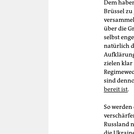
Dem haben 
Brüssel zu
versammeln
über die G
selbst eng
natürlich 
Aufklärung
zielen klar
Regimewech
sind denno
bereit ist
.
So werden 
verschärfe
Russland n
die Ukrain