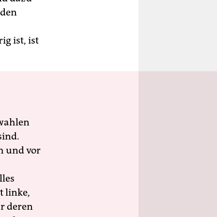
eden
 ist, ist
wahlen
sind.
h und vor
lles
 linke,
ür deren