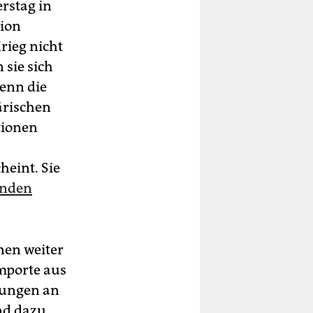
rstag in
nion
rieg nicht
 sie sich
enn die
ärischen
io­nen
heint. Sie
enden
nen weiter
mporte aus
rungen an
und dazu