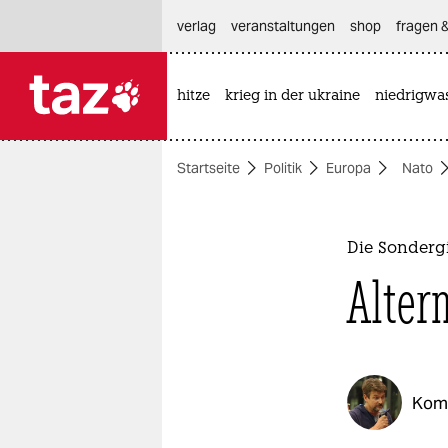
hautnavigation anspringen
hauptinhalt anspringen
footer anspringen
verlag
veranstaltungen
shop
fragen &
hitze
krieg in der ukraine
niedrigwa

taz zahl ich
taz zahl ich
Startseite
Politik
Europa
Nato
themen
politik
Die Sonderg
öko
Alter
gesellschaft
kultur
Kom
sport