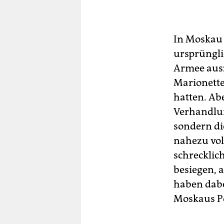
In Moskau 
ursprüngli
Armee ausz
Marionette
hatten. Abe
Verhandlun
sondern di
nahezu vol
schrecklic
besiegen, 
haben dabei
Moskaus Po