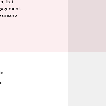
n, frei
ngagement.
e unsere
te
m