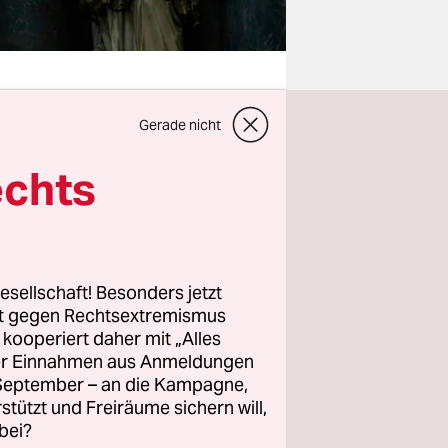
Gerade nicht
mer zwei
echts
en zu
iten die
als die der
esellschaft! Besonders jetzt
rt gegen Rechtsextremismus
z kooperiert daher mit „Alles
ntlich
ller Einnahmen aus Anmeldungen
uptet
. September – an die Kampagne,
rstützt und Freiräume sichern will,
ärgerlich­,
bei?
laufe nach