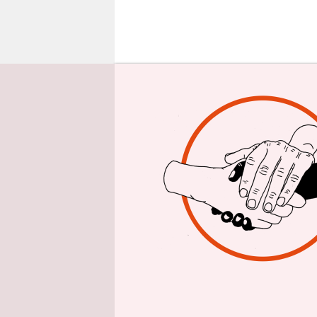
epaper login
E
ine
Vora
Über
können. Un
politischen
Aufgabe po
Als dritte 
zugeben, a
Präsident W
aber letztl