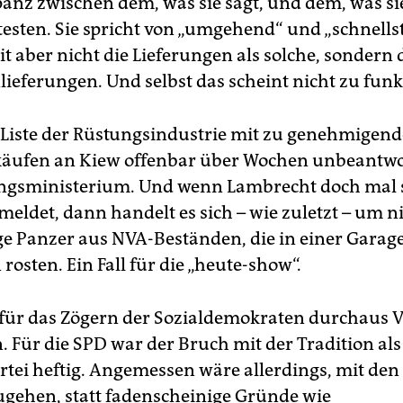
panz zwischen dem, was sie sagt, und dem, was si
esten. Sie spricht von „umgehend“ und „schnells
t aber nicht die Lieferungen als solche, sondern 
lieferungen. Und selbst das scheint nicht zu funk
e Liste der Rüstungsindustrie mit zu genehmigen
äufen an Kiew offenbar über Wochen unbeantwo
ngsministerium. Und wenn Lambrecht doch mal 
meldet, dann handelt es sich – wie zuletzt – um n
ge Panzer aus NVA-Beständen, die in einer Garage
rosten. Ein Fall für die „heute-show“.
ür das Zögern der Sozialdemokraten durchaus V
. Für die SPD war der Bruch mit der Tradition als
rtei heftig. Angemessen wäre allerdings, mit den
gehen, statt fadenscheinige Gründe wie