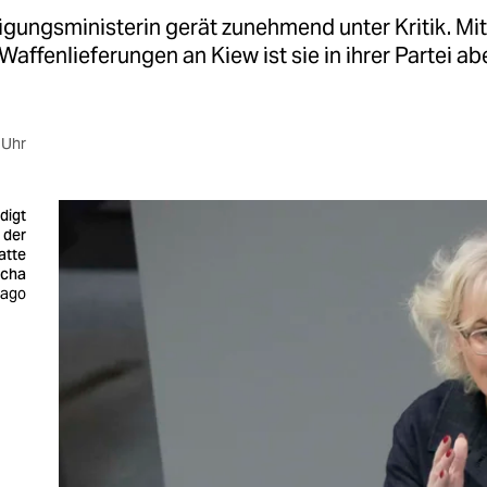
igungsministerin gerät zunehmend unter Kritik. Mit
Waffenlieferungen an Kiew ist sie in ihrer Partei ab
 Uhr
digt
n der
atte
scha
mago