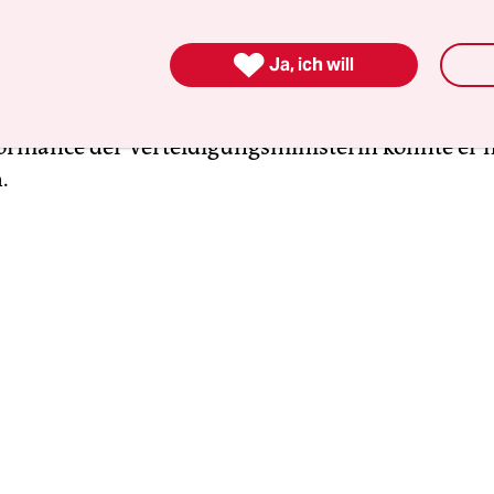
 jedoch, dass auch der Koalitionspartner die
gsministerin kritisiert. Viel zu lange dauerten di

Ja, ich will
erungen, urteilte der
Grünen-Vorsitzende Omid 
holz stellte sich im Bundestag
zwar vor Lambrech
ormance der Verteidigungsministerin konnte er n
.