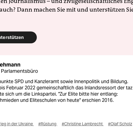
en Journalismus – und zivilgesellschaftliches E
 auch? Dann machen Sie mit und unterstützen Si
nterstützen
Lehmann
n Parlamentsbüro
unkte SPD und Kanzleramt sowie Innenpolitik und Bildung.
bis Februar 2022 gemeinschaftlich das Inlandsressort der ta
 sich um die Linkspartei. "Zur Elite bitte hier entlang:
hmieden und Eliteschulen von heute" erschien 2016.
ieg in der Ukraine
#Rüstung
#Christine Lambrecht
#Olaf Scholz