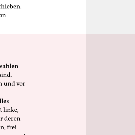
chieben.
von
wahlen
sind.
h und vor
lles
 linke,
ür deren
n, frei