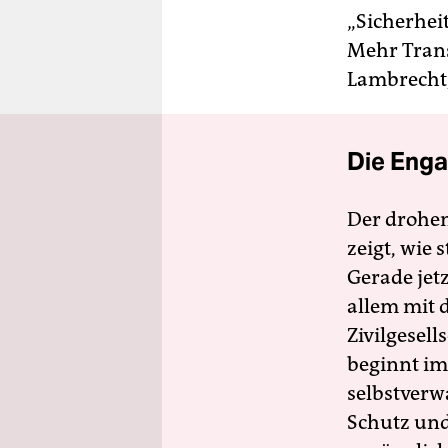
„Sicherhei
Mehr Trans
Lambrecht,
Die Enga
Der drohe
zeigt, wie
Gerade jet
allem mit d
Zivilgesell
beginnt im
selbstverw
Schutz und 