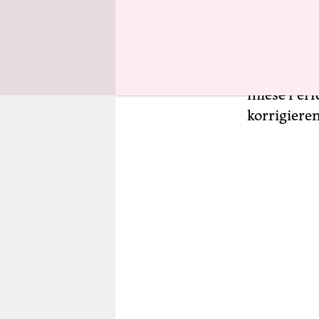
Brisant ist
Verteidigun
Waffenlief
Das saß.
Sc
miese Perf
korrigieren