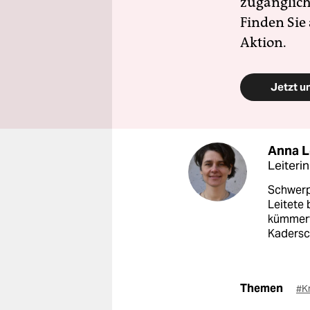
zugänglich
Finden Sie
Aktion.
Jetzt u
Anna 
Leiteri
Schwerp
Leitete 
kümmerte
Kadersc
Themen
#Kr