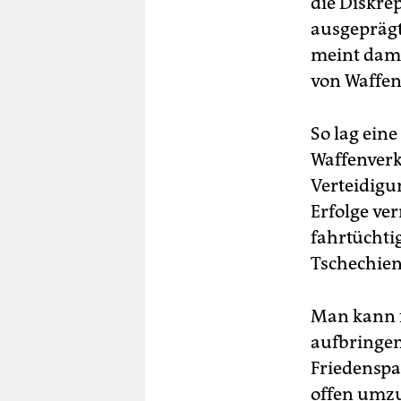
die Diskre
ausgeprägt
meint dami
von Waffen
So lag ein
Waffenverk
Verteidigu
Erfolge ver
fahrtüchti
Tschechien 
Man kann f
aufbringen
Friedenspa
offen umzu