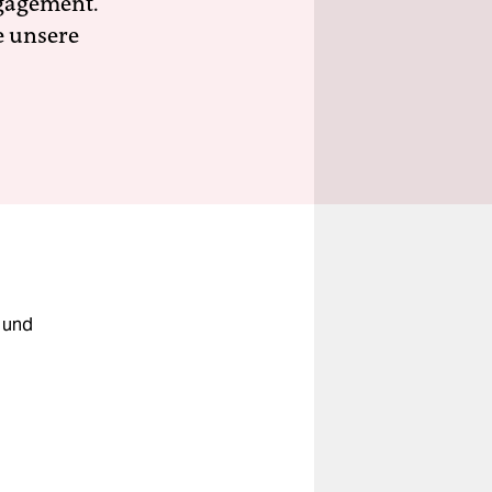
ngagement.
e unsere
z und