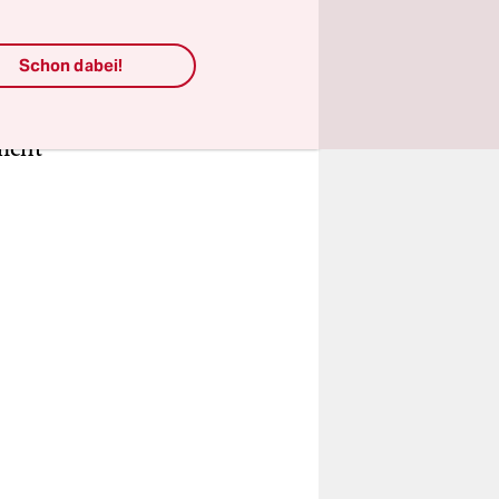
e
Schon dabei!
Nouripour
.
t. Die
icht