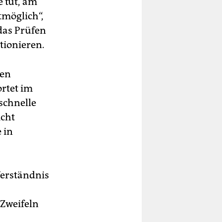
e tut, am
tmöglich“,
das Prüfen
tionieren.
den
rtet im
schnelle
icht
 in
erständnis
 Zweifeln