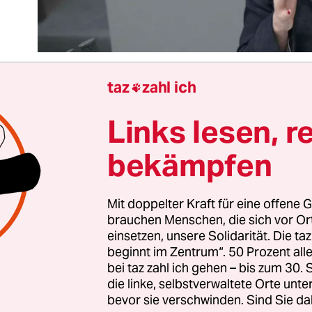
taz
zahl ich

Links lesen, r
s sie einmal Deutschlands oberste Waffenlieferant
rde, hätte sich
SPD-Verteidigungsministerin Chri
bekämpfen
mbrecht
wohl kaum je erträumt. 2020 als Ministe
ie noch an, wieder in ihren Traumjob als Anwälti
en zu wollen. Die Union, die sich nun auf Lambr
Mit doppelter Kraft für eine offene G
brauchen Menschen, die sich vor O
en hat, ist mittlerweile der Meinung, dass sie al
einsetzen, unsere Solidarität. Die ta
gehoben wäre. Lambrecht als Verteidigungsminist
beginnt im Zentrum“. 50 Prozent a
esetzung.
bei taz zahl ich gehen – bis zum 30
die linke, selbstverwaltete Orte unte
bevor sie verschwinden. Sind Sie da
der Regierung gehört zu den Pflichtaufgaben der 