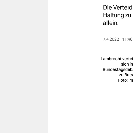
berlin
Die Verteid
nord
Haltung zu 
allein.
wahrheit
verlag
7.4.2022
11:46
verlag
Lambrecht vertei
veranstaltungen
sich i
Bundestagsdeb
zu But
shop
Foto: i
fragen & hilfe
unterstützen
abo
genossenschaft