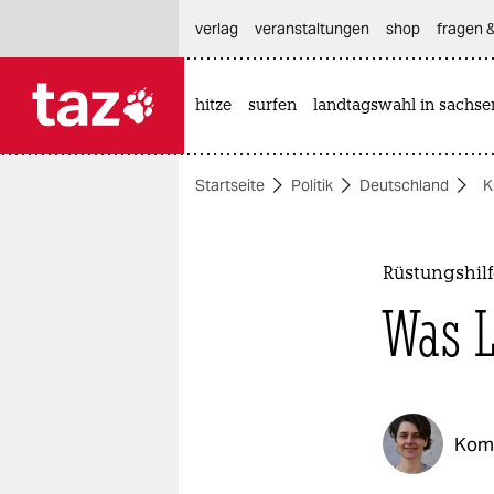
hautnavigation anspringen
hauptinhalt anspringen
footer anspringen
verlag
veranstaltungen
shop
fragen &
hitze
surfen
landtagswahl in sachse

taz zahl ich
taz zahl ich
Startseite
Politik
Deutschland
K
themen
politik
Rüstungshilf
öko
Was L
gesellschaft
kultur
Kom
sport