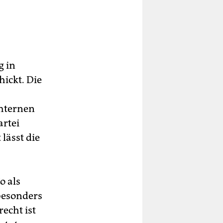
g in
hickt. Die
hternen
artei
lässt die
o als
besonders
echt ist