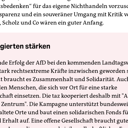
tsbedenken“ für das eigene Nichthandeln vorzus
parenz und ein souveräner Umgang mit Kritik 
 Scholz und Co wären ein guter Anfang.
gierten stärken
nde Erfolg der AfD bei den kommenden Landtags
 stark rechtsextreme Kräfte inzwischen geworden 
zt braucht es Zusammenhalt und Solidarität. Auc
en Menschen, die sich vor Ort für eine starke
schaft einsetzen. Die taz kooperiert deshalb mit "A
 Zentrum". Die Kampagne unterstützt bundesweit
altete Orte und baut einen solidarischen Fonds f
Erhalt auf. Eine offene Gesellschaft braucht gute