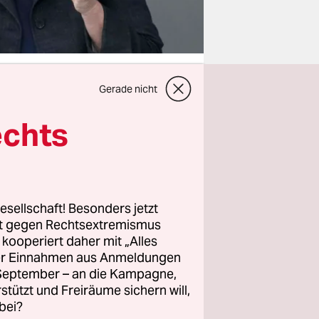
Gerade nicht
echts
in sein
stine
rin
n
echt
esellschaft! Besonders jetzt
rt gegen Rechtsextremismus
s Anwältin
z kooperiert daher mit „Alles
erin sei
ller Einnahmen aus Anmeldungen
. September – an die Kampagne,
rstützt und Freiräume sichern will,
bei?
Opposition
.