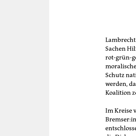
Lambrecht 
Sachen Hilf
rot-grün-g
moralisch
Schutz nat
werden, das
Koalition 
Im Kreise 
Brem­se­r:
entschloss