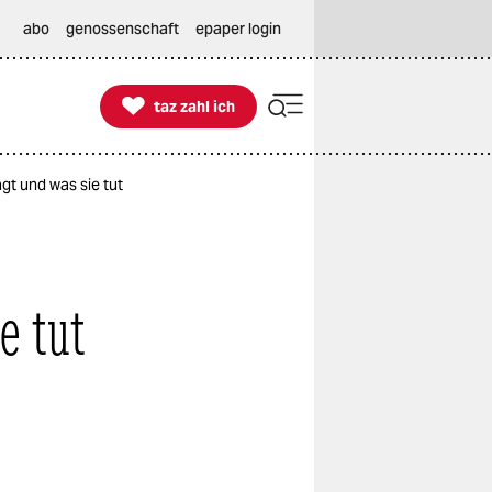
abo
genossenschaft
epaper login

taz zahl ich
taz zahl ich
gt und was sie tut
e tut