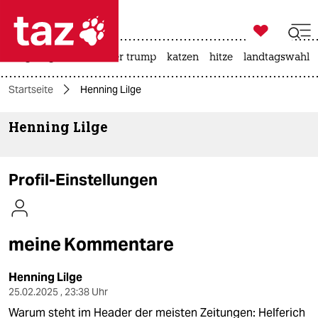

taz zahl ich
bergsteigen
usa unter trump
katzen
hitze
landtagswahl i

taz zahl ich
Startseite
Henning Lilge
taz zahl ich
Henning Lilge
themen
politik
Profil-Einstellungen
öko
gesellschaft
meine Kommentare
kultur
Henning Lilge
sport
25.02.2025 , 23:38 Uhr
Warum steht im Header der meisten Zeitungen: Helferich