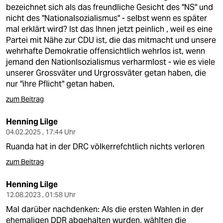
berlin
bezeichnet sich als das freundliche Gesicht des "NS" und
nicht des "Nationalsozialismus" - selbst wenn es später
nord
mal erklärt wird? Ist das Ihnen jetzt peinlich , weil es eine
Partei mit Nähe zur CDU ist, die das mitmacht und unsere
wahrheit
wehrhafte Demokratie offensichtlich wehrlos ist, wenn
jemand den Nationlsozialismus verharmlost - wie es viele
verlag
unserer Grossväter und Urgrossväter getan haben, die
nur "ihre Pflicht" getan haben.
verlag
zum Beitrag
veranstaltungen
Henning Lilge
shop
04.02.2025 , 17:44 Uhr
fragen & hilfe
Ruanda hat in der DRC völkerrefchtlich nichts verloren
zum Beitrag
unterstützen
Henning Lilge
abo
12.08.2023 , 01:58 Uhr
genossenschaft
Mal darüber nachdenken: Als die ersten Wahlen in der
ehemaligen DDR abgehalten wurden, wählten die