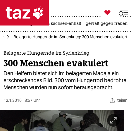

taz zahl ich
hitze
landtagswahl in sachsen-anhalt
gewalt gegen frauen

taz zahl ich
ien
Belagerte Hungernde im Syrienkrieg: 300 Menschen evakuiert
taz zahl ich
themen
Belagerte Hungernde im Syrienkrieg
300 Menschen evakuiert
politik
Den Helfern bietet sich im belagerten Madaja ein
öko
erschreckendes Bild. 300 vom Hungertod bedrohte
Menschen wurden nun sofort herausgebracht.
gesellschaft
12.1.2016
8:57 Uhr
teilen
kultur
sport