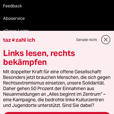
Feedback
Aboservice
ePaper Login
taz
zahl ich
Gerade nicht

Downloads für Abonnierende
Links lesen, rechts
bekämpfen
© 2026 taz Verlags und Vertriebs GmbH
Mit doppelter Kraft für eine offene Gesellschaft!
Alle Rechte vorbehalten. Bei rechtlichen Fragen oder für Genehmigungen
wenden Sie sich bitte an
lizenzen@taz.de
Besonders jetzt brauchen Menschen, die sich gegen
Rechtsextremismus einsetzen, unsere Solidarität.
Daher gehen 50 Prozent der Einnahmen aus
Feedback
Redaktionsstatut
Kommune-Richtlinien
KI-
Neuanmeldungen an „Alles beginnt im Zentrum“ –
eine Kampagne, die bedrohte linke Kulturzentren
Leitlinie
Informant
Datenschutz
Impressum
AGB
und Jugendorte unterstützt. Sind Sie dabei?