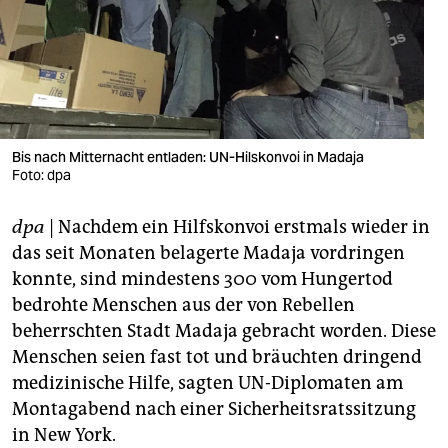
berlin
nord
wahrheit
verlag
Bis nach Mitternacht entladen: UN-Hilskonvoi in Madaja
verlag
Foto: dpa
veranstaltungen
dpa
| Nachdem ein Hilfskonvoi erstmals wieder in
das seit Monaten belagerte Madaja vordringen
shop
konnte, sind mindestens 300 vom Hungertod
fragen & hilfe
bedrohte Menschen aus der von Rebellen
beherrschten Stadt Madaja gebracht worden. Diese
unterstützen
Menschen seien fast tot und bräuchten dringend
abo
medizinische Hilfe, sagten UN-Diplomaten am
Montagabend nach einer Sicherheitsratssitzung
genossenschaft
in New York.