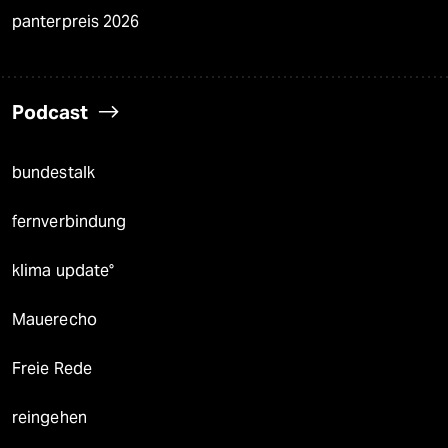
panterpreis 2026
Podcast
bundestalk
fernverbindung
klima update°
Mauerecho
Freie Rede
reingehen