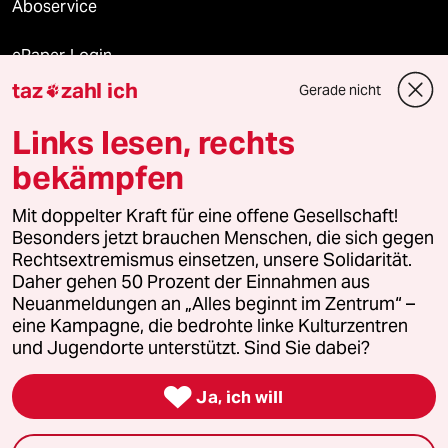
Aboservice
ePaper Login
taz
zahl ich
Gerade nicht

Downloads für Abonnierende
Links lesen, rechts
bekämpfen
© 2026 taz Verlags und Vertriebs GmbH
Mit doppelter Kraft für eine offene Gesellschaft!
Alle Rechte vorbehalten. Bei rechtlichen Fragen oder für Genehmigungen
wenden Sie sich bitte an
lizenzen@taz.de
Besonders jetzt brauchen Menschen, die sich gegen
Rechtsextremismus einsetzen, unsere Solidarität.
Daher gehen 50 Prozent der Einnahmen aus
Feedback
Redaktionsstatut
Kommune-Richtlinien
KI-
Neuanmeldungen an „Alles beginnt im Zentrum“ –
eine Kampagne, die bedrohte linke Kulturzentren
Leitlinie
Informant
Datenschutz
Impressum
AGB
und Jugendorte unterstützt. Sind Sie dabei?
Seitenwende
Einwilligungen widerrufen (Ads)

Ja, ich will