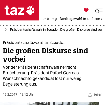

taz zahl ich
nahost-konflikt
usa unter trump
landtagswahl in sachsen-an

taz zahl ich
ka
Präsidentschaftswahl in Ecuador: Die großen Diskurse sind vorb
taz zahl ich
themen
Präsidentschaftswahl in Ecuador
Die großen Diskurse sind
politik
vorbei
öko
Vor der Präsidentschaftswahl herrscht
Ernüchterung. Präsident Rafael Correas
gesellschaft
Wunschnachfolgekandidat löst nur wenig
Begeisterung aus.
kultur
sport
16.2.2017
13:12 Uhr
teilen