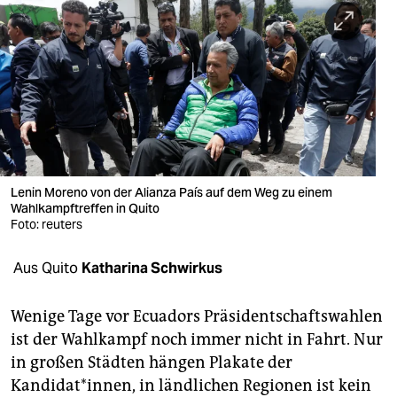
berlin
nord
wahrheit
verlag
verlag
veranstaltungen
Lenin Moreno von der Alianza País auf dem Weg zu einem
Wahlkampftreffen in Quito
shop
Foto: reuters
fragen & hilfe
Aus Quito
Katharina Schwirkus
unterstützen
Wenige Tage vor Ecuadors Präsidentschaftswahlen
abo
ist der Wahlkampf noch immer nicht in Fahrt. Nur
in großen Städten hängen Plakate der
genossenschaft
Kandidat*innen, in ländlichen Regionen ist kein