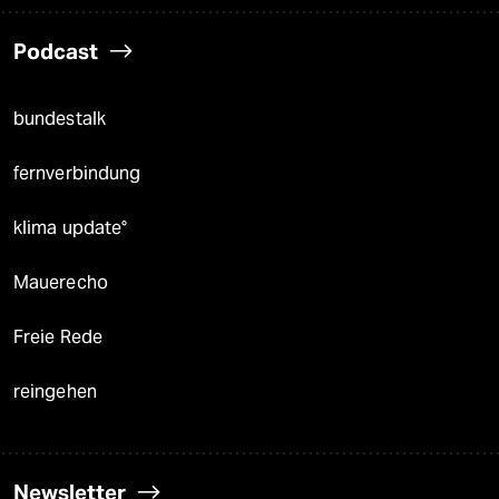
Podcast
bundestalk
fernverbindung
klima update°
Mauerecho
Freie Rede
reingehen
Newsletter