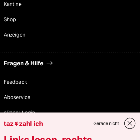
Kantine
Shop
Anzeigen
Fragen & Hilfe
Feedback
Aboservice
ePaper Login
taz
zahl ich
Gerade nicht

Downloads für Abonnierende
Links lesen, rechts