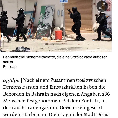
berlin
nord
wahrheit
verlag
verlag
veranstaltungen
Bahrainische Sicherheitskräfte, die eine Sitzblockade auflösen
sollen
shop
Foto: ap
fragen & hilfe
ap/dpa
| Nach einem Zusammenstoß zwischen
Demonstranten und Einsatzkräften haben die
unterstützen
Behörden in Bahrain nach eigenen Angaben 286
abo
Menschen festgenommen. Bei dem Konflikt, in
dem auch Tränengas und Gewehre eingesetzt
genossenschaft
wurden, starben am Dienstag in der Stadt Diras