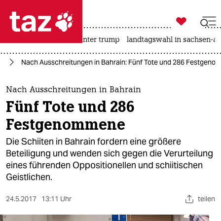

taz zahl ich
nahost-konflikt
usa unter trump
landtagswahl in sachsen-an

taz zahl ich
st
Nach Ausschreitungen in Bahrain: Fünf Tote und 286 Festgen
taz zahl ich
themen
Nach Ausschreitungen in Bahrain
Fünf Tote und 286
politik
Festgenommene
öko
Die Schiiten in Bahrain fordern eine größere
Beteiligung und wenden sich gegen die Verurteilung
gesellschaft
eines führenden Oppositionellen und schiitischen
Geistlichen.
kultur
sport
24.5.2017
13:11 Uhr
teilen