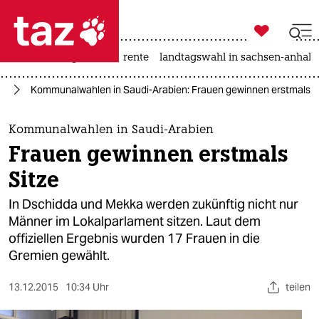

taz zahl ich
hitze
niedrigwasser
rente
landtagswahl in sachsen-anhalt

taz zahl ich
st
Kommunalwahlen in Saudi-Arabien: Frauen gewinnen erstmals S
taz zahl ich
themen
Kommunalwahlen in Saudi-Arabien
Frauen gewinnen erstmals
politik
Sitze
öko
In Dschidda und Mekka werden zukünftig nicht nur
Männer im Lokalparlament sitzen. Laut dem
gesellschaft
offiziellen Ergebnis wurden 17 Frauen in die
Gremien gewählt.
kultur
sport
13.12.2015
10:34 Uhr
teilen