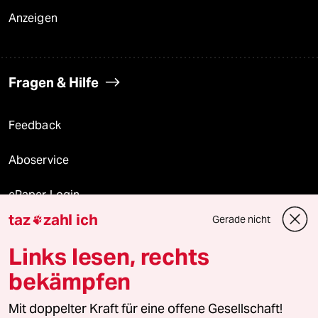
Anzeigen
Fragen & Hilfe
Feedback
Aboservice
ePaper Login
taz
zahl ich
Gerade nicht

Downloads für Abonnierende
Links lesen, rechts
bekämpfen
© 2026 taz Verlags und Vertriebs GmbH
Alle Rechte vorbehalten. Bei rechtlichen Fragen oder für Genehmigungen
Mit doppelter Kraft für eine offene Gesellschaft!
wenden Sie sich bitte an
lizenzen@taz.de