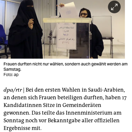
berlin
nord
wahrheit
verlag
verlag
veranstaltungen
Frauen durften nicht nur wählen, sondern auch gewählt werden am
Samstag.
shop
Foto: ap
fragen & hilfe
dpa/rtr
| Bei den ersten Wahlen in Saudi-Arabien,
an denen sich Frauen beteiligen durften, haben 17
unterstützen
Kandidatinnen Sitze in Gemeinderäten
abo
gewonnen. Das teilte das Innenministerium am
Sonntag noch vor Bekanntgabe aller offiziellen
genossenschaft
Ergebnisse mit.