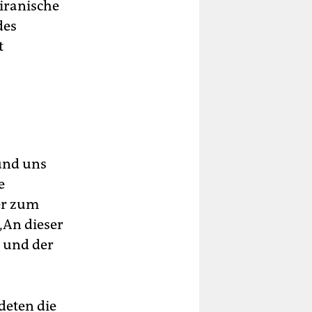
iranische
des
t
 und uns
e
er zum
„An dieser
s und der
deten die