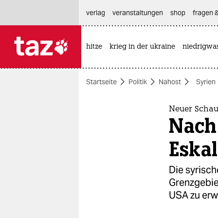
hautnavigation anspringen
hauptinhalt anspringen
footer anspringen
verlag
veranstaltungen
shop
fragen &
hitze
krieg in der ukraine
niedrigwa

taz zahl ich
taz zahl ich
Startseite
Politik
Nahost
Syrien
themen
politik
Neuer Schaup
Nach
öko
Eskal
gesellschaft
Die syrisch
kultur
Grenzgebie
USA zu erw
sport