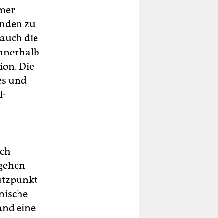
mer
unden zu
 auch die
innerhalb
ion. Die
es und
l-
ach
 gehen
tützpunkt
anische
and eine