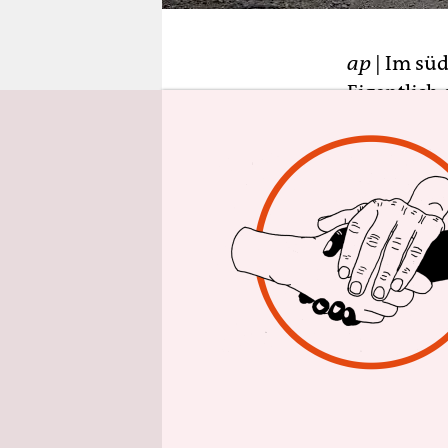
epaper login
ap
| Im süd
Eigentlich
Offensive 
al-Assad u
geflogen. 
direkt von
zur israeli
Washington
mit Waffen
„Südliche F
sondern au
Mission de
Aber die s