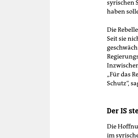
syrischen 
haben soll
Die Rebell
Seit sie n
geschwächt
Regierungs
Inzwischen 
„Für das Re
Schutz“, s
Der IS st
Die Hoffnu
im syrische