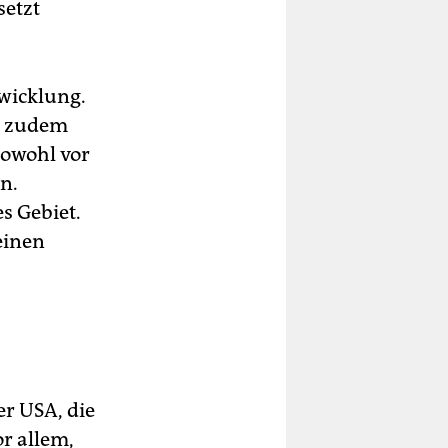
setzt
wicklung.
ie zudem
sowohl vor
n.
s Gebiet.
einen
er USA, die
or allem,