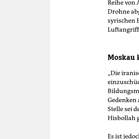
Reihe von 
Drohne abg
syrischen 
Luftangriff
Moskau k
„Die irani
einzuschüch
Bildungsmi
Gedenken a
Stelle sei
Hisbollah 
Es ist jed