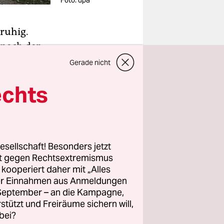
Foto: dpa
 ruhig.
nach der
 Baschar
Gerade nicht
e Angriffe
echts
e lange
d der Nähe
esellschaft! Besonders jetzt
len Jahren
rt gegen Rechtsextremismus
die sich
z kooperiert daher mit „Alles
 IS,
ller Einnahmen aus Anmeldungen
 ließ die
. September – an die Kampagne,
rstützt und Freiräume sichern will,
instellen.
bei?
altenen