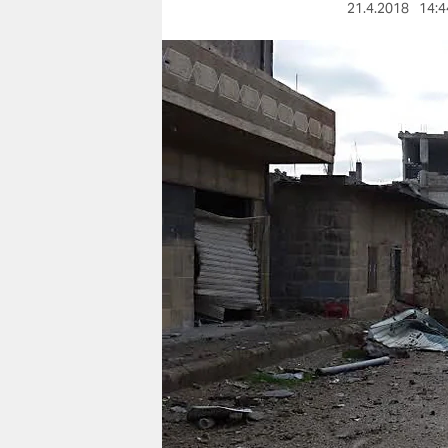
berlin
21.4.2018
14:4
nord
wahrheit
verlag
verlag
veranstaltungen
shop
fragen & hilfe
unterstützen
abo
genossenschaft