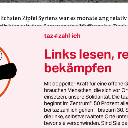
lichsten Zipfel Syriens war es monatelang relativ
 gilt hier seit dem Sommer eine Waffenruhe. Doch
in Ost-Ghouta
haben die Kampfjets von Präsident
taz
zahl ich

nd seinen russischen Verbündeten auch hier erst
Links lesen, r
Damit bedrohen sie nicht nur Rebellengruppen, di
 den USA unterstützt wurden. Vor allem aufgrun
bekämpfen
schen Grenze sind die Vorstöße äußerst heikel.
Mit doppelter Kraft für eine offene G
 unterstützte die Rebellen in dem Gebiet seit vie
brauchen Menschen, die sich vor O
, Geld und militärischer Ausbildung. Die Gruppe, 
einsetzen, unsere Solidarität. Die ta
ront“ nennt, bekämpfte nicht nur die Terrormiliz
beginnt im Zentrum“. 50 Prozent a
ch Einheiten Assads. US-Präsident Donald Trump
bei taz zahl ich gehen – bis zum 30
die linke, selbstverwaltete Orte unte
s Geheimdienstes CIA zwar im vergangenen Jahr e
bevor sie verschwinden. Sind Sie da
trategische Bedeutung der von den Kämpfern geh