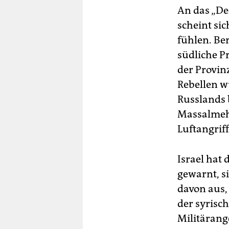
An das „D
scheint si
fühlen. Be
südliche P
der Provinz
Rebellen w
Russlands 
Massalmeh.
Luftangrif
Israel hat
gewarnt, s
davon aus,
der syrisch
Militärang