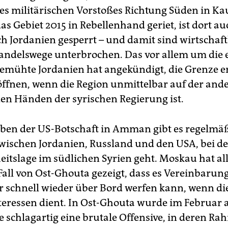
nes militärischen Vorstoßes Richtung Süden in K
as Gebiet 2015 in Rebellenhand geriet, ist dort au
h Jordanien gesperrt – und damit sind wirtschaft
andelswege unterbrochen. Das vor allem um die 
 bemühte Jordanien hat angekündigt, die Grenze e
öffnen, wenn die Region unmittelbar auf der ande
den Händen der syrischen Regierung ist.
en der US-Botschaft in Amman gibt es regelmä
wischen Jordanien, Russland und den USA, bei d
heitslage im südlichen Syrien geht. Moskau hat al
Fall von Ost-Ghouta gezeigt, dass es Vereinbarun
r schnell wieder über Bord werfen kann, wenn di
teressen dient. In Ost-Ghouta wurde im Februar 
 schlagartig eine brutale Offensive, in deren Ra