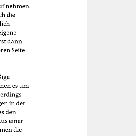
auf nehmen.
ch die
lich
eigene
rst dann
ren Seite
ßige
enen es um
lerdings
gen in der
es den
aus einer
hmen die