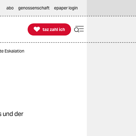
abo
genossenschaft
epaper login

taz zahl ich
taz zahl ich
te Eskalation
s und der