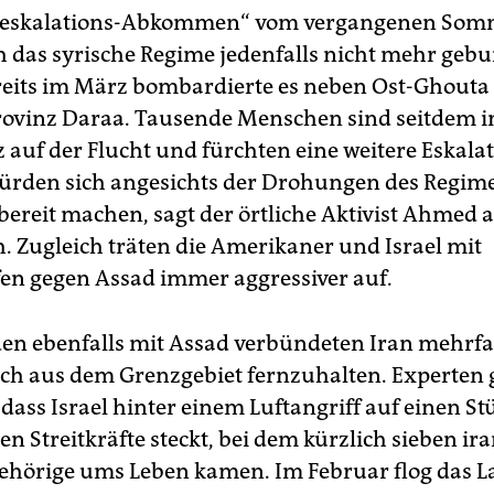
eeskalations-Abkommen“ vom vergangenen Som
ch das syrische Regime jedenfalls nicht mehr geb
reits im März bombardierte es neben Ost-Ghouta
rovinz Daraa. Tausende Menschen sind seitdem 
 auf der Flucht und fürchten eine weitere Eskalat
ürden sich angesichts der Drohungen des Regim
bereit machen, sagt der örtliche Aktivist Ahmed a
 Zugleich träten die Amerikaner und Israel mit
fen gegen Assad immer aggressiver auf.
 den ebenfalls mit Assad verbündeten Iran mehrf
ich aus dem Grenzgebiet fernzuhalten. Experten
 dass Israel hinter einem Luftangriff auf einen S
en Streitkräfte steckt, bei dem kürzlich sieben ir
ehörige ums Leben kamen. Im Februar flog das L