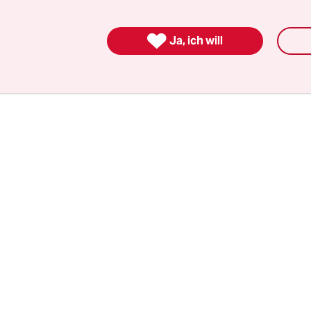
nte die Amerikaner im Zweifel doch wieder zu e
 zwingen.

Ja, ich will