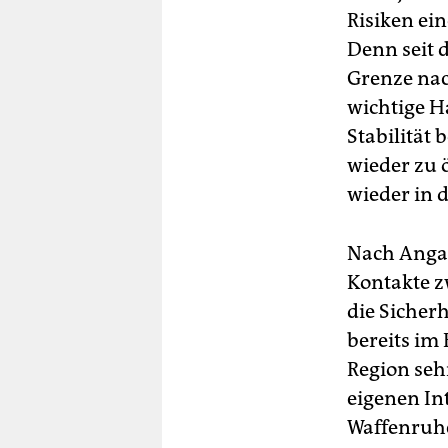
Risiken ei
Denn seit d
Grenze nac
wichtige H
Stabilität
wieder zu 
wieder in 
Nach Angab
Kontakte z
die Sicher
bereits im 
Region seh
eigenen In
Waffenruhe