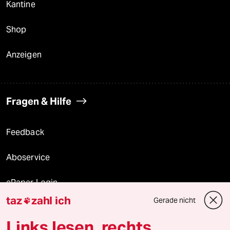
Kantine
Shop
Anzeigen
Fragen & Hilfe
Feedback
Aboservice
ePaper Login
taz
zahl ich
Gerade nicht

Downloads für Abonnierende
Links lesen, rechts