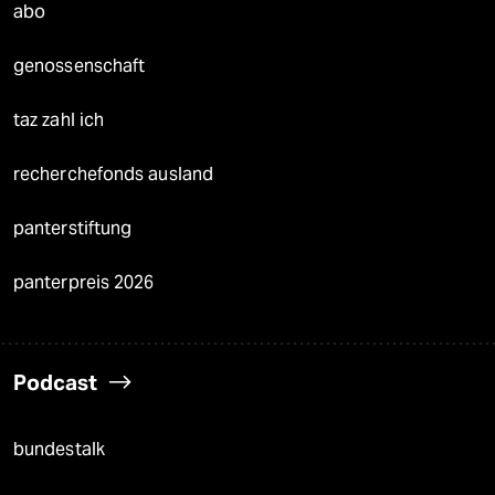
abo
genossenschaft
taz zahl ich
recherchefonds ausland
panterstiftung
panterpreis 2026
Podcast
bundestalk