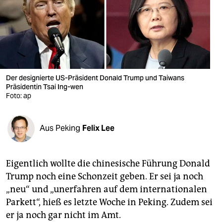
berlin
nord
wahrheit
verlag
Der designierte US-Präsident Donald Trump und Taiwans
Präsidentin Tsai Ing-wen
verlag
Foto: ap
veranstaltungen
shop
Aus Peking
Felix Lee
fragen & hilfe
Eigentlich wollte die chinesische Führung Donald
unterstützen
Trump noch eine Schonzeit geben. Er sei ja noch
abo
„neu“ und „unerfahren auf dem internationalen
Parkett“, hieß es letzte Woche in Peking. Zudem sei
genossenschaft
er ja noch gar nicht im Amt.