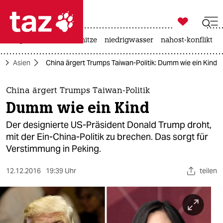

taz zahl ich
krieg in der ukraine
hitze
niedrigwasser
nahost-konflikt

taz zahl ich
k
Asien
China ärgert Trumps Taiwan-Politik: Dumm wie ein Kind
taz zahl ich
themen
China ärgert Trumps Taiwan-Politik
Dumm wie ein Kind
politik
Der designierte US-Präsident Donald Trump droht,
öko
mit der Ein-China-Politik zu brechen. Das sorgt für
Verstimmung in Peking.
gesellschaft
12.12.2016
19:39 Uhr
teilen
kultur
sport