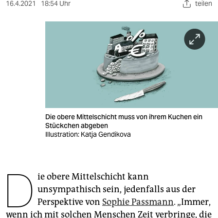
berlin
16.4.2021
18:54 Uhr
teilen
nord
wahrheit
verlag
verlag
veranstaltungen
Die obere Mittelschicht muss von ihrem Kuchen ein
shop
Stückchen abgeben
Illustration: Katja Gendikova
fragen & hilfe
unterstützen
D
ie obere Mittelschicht kann
abo
unsympathisch sein, jedenfalls aus der
genossenschaft
Perspektive von
Sophie Passmann
. „Immer,
wenn ich mit solchen Menschen Zeit verbringe, die