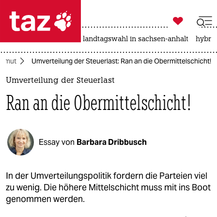

taz zahl ich
katzen
hitze
rente
landtagswahl in sachsen-anhalt
hybrid

taz zahl ich
Armut
Umverteilung der Steuerlast: Ran an die Obermittelschicht!
taz zahl ich
Umverteilung der Steuerlast
themen
Ran an die Obermittelschicht!
politik
öko
Essay von
Barbara Dribbusch
gesellschaft
kultur
In der Umverteilungspolitik fordern die Parteien viel
zu wenig. Die höhere Mittelschicht muss mit ins Boot
sport
genommen werden.