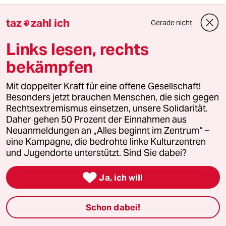
Potamopyrgus
P
taz
zahl ich
Gerade nicht

18.04.2021
,
12:20 Uhr
Immer nur geht es darum wie man an Geld und
Links lesen, rechts
Eigentum anderer herankommt.
bekämpfen
Natürlich immer unterfüttert mit scheinbar
moralischen Gründen warum es gerechtfertigt
Mit doppelter Kraft für eine offene Gesellschaft!
ist sich mit Hilfe immer höherer Steuern,
Besonders jetzt brauchen Menschen, die sich gegen
Abgaben und Enteignung bedienen zu können.
Rechtsextremismus einsetzen, unsere Solidarität.
Worüber aber nie gesprochen wird ist die
Daher gehen 50 Prozent der Einnahmen aus
moralische Verpflichtung mit diesen Mitteln
Neuanmeldungen an „Alles beginnt im Zentrum“ –
sparsam, transparent und sorgfältig
eine Kampagne, die bedrohte linke Kulturzentren
umzugehen.
und Jugendorte unterstützt. Sind Sie dabei?
Das Geld versickert ohne das der

Gemeinschaft davon ein Vorteil entstanden
Ja, ich will
wäre. Aber statt diese Missstände
aufzuarbeiten und zu beheben schielt man
Schon dabei!
nach einem noch größeren Teil vom Eigentum
anderer und beschäftigt sich lieber damit wie