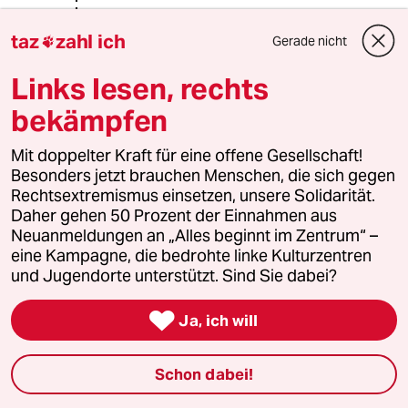
taz
zahl ich
Gerade nicht

Mondschaf26
Links lesen, rechts
14.09.2025
,
12:28 Uhr
@Nachtsonne:
bekämpfen
Das hierarchische Führungssystem,
das in weiten Teilen der Menschheit
Mit doppelter Kraft für eine offene Gesellschaft!
in der Familie beginnt, sich in Kita
Besonders jetzt brauchen Menschen, die sich gegen
und Schule fortsetzt und dann im
Rechtsextremismus einsetzen, unsere Solidarität.
Beruf erlebt wird, wird in
Daher gehen 50 Prozent der Einnahmen aus
militärischen Organisationen zu Blüte
Neuanmeldungen an „Alles beginnt im Zentrum“ –
und Vollendung ausgebildet. „Beste“
eine Kampagne, die bedrohte linke Kulturzentren
Voraussetzung für die Rettung der
und Jugendorte unterstützt. Sind Sie dabei?
Demokratie. Aber werden sich
wirklich Westpoint-Kadett*innen

Ja, ich will
einem ausflippenden
Oberbefehlshaber widersetzen?
Schon dabei!
-