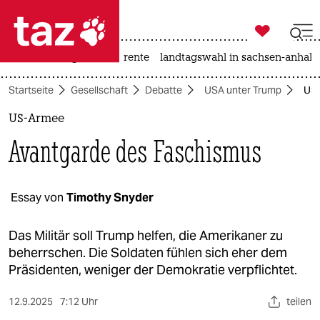

taz zahl ich
hitze
niedrigwasser
rente
landtagswahl in sachsen-anhalt

taz zahl ich
Startseite
Gesellschaft
Debatte
USA unter Trump
US-
taz zahl ich
US-Armee
themen
Avantgarde des Faschismus
politik
öko
Essay von
Timothy Snyder
gesellschaft
Das Militär soll Trump helfen, die Amerikaner zu
beherrschen. Die Soldaten fühlen sich eher dem
kultur
Präsidenten, weniger der Demokratie verpflichtet.
sport
12.9.2025
7:12 Uhr
teilen