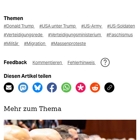
Themen
#Donald Trump
#USA unter Trump
#US-Army
#US-Soldaten
#Verteidigungsrede
#Verteidigungsministerium
#Faschismus
#Militär
#Migration
#Massenproteste
Feedback
Kommentieren
Fehlerhinweis
Diesen Artikel teilen
Mehr zum Thema