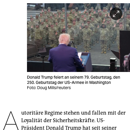
berlin
nord
wahrheit
verlag
verlag
veranstaltungen
shop
Donald Trump feiert an seinem 79. Geburtstag, den
250. Geburtstag der US-Armee in Washington
fragen & hilfe
Foto: Doug Mills/reuters
unterstützen
A
abo
utoritäre Regime stehen und fallen mit der
genossenschaft
Loyalität der Sicherheitskräfte. US-
Präsident Donald Trump hat seit seiner