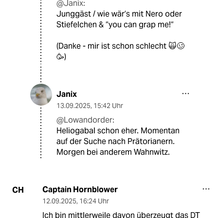
@Janix:
Junggäst / wie wär’s mit Nero oder
Stiefelchen & “you can grap me!“
(Danke - mir ist schon schlecht 🙀🥴
🥳)
Janix
13.09.2025
,
15:42 Uhr
@Lowandorder:
Heliogabal schon eher. Momentan
auf der Suche nach Prätorianern.
Morgen bei anderem Wahnwitz.
Captain Hornblower
CH
12.09.2025
,
16:24 Uhr
Ich bin mittlerweile davon überzeugt das DT