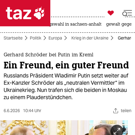

taz zahl ich
hitze
surfen
landtagswahl in sachsen-anhalt
gewalt gegen

taz zahl ich
Startseite
Politik
Europa
Krieg in der Ukraine
Gerhard 
taz zahl ich
themen
Gerhard Schröder bei Putin im Kreml
Ein Freund, ein guter Freund
politik
Russlands Präsident Wladimir Putin setzt weiter auf
öko
Ex-Kanzler Schröder als „neutralen Vermittler“ im
Ukrainekrieg. Nun trafen sich die beiden in Moskau
gesellschaft
zu einem Plauderstündchen.
kultur
6.6.2026
10:44 Uhr
teilen
sport