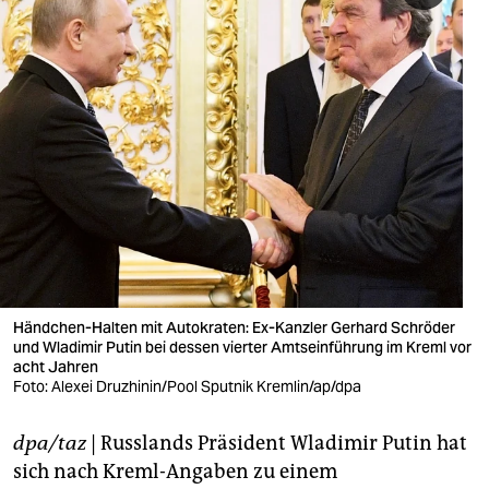
berlin
nord
wahrheit
verlag
verlag
veranstaltungen
shop
fragen & hilfe
Händchen-Halten mit Autokraten: Ex-Kanzler Gerhard Schröder
und Wladimir Putin bei dessen vierter Amtseinführung im Kreml vor
unterstützen
acht Jahren
Foto: Alexei Druzhinin/Pool Sputnik Kremlin/ap/dpa
abo
dpa/taz
| Russlands Präsident Wladimir Putin hat
genossenschaft
sich nach Kreml-Angaben zu einem