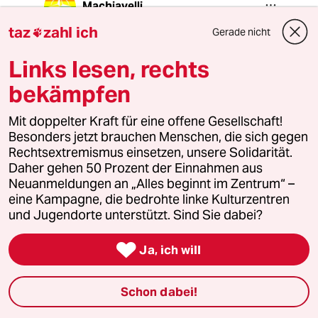
Machiavelli
09.06.2026
,
08:25 Uhr
taz
zahl ich
Gerade nicht

@Pico :
Krieg ist teuer, das Geschrei der
Links lesen, rechts
russischen militärblogger auf
bekämpfen
telegram sagt mir es läuft schlecht
für Russland. Eine Niederlage
Mit doppelter Kraft für eine offene Gesellschaft!
Russlands in der Ukraine kostet uns
Besonders jetzt brauchen Menschen, die sich gegen
finanziell weniger als ein Sieg.
Rechtsextremismus einsetzen, unsere Solidarität.
Deutlich weniger. bei einem Sieg
Daher gehen 50 Prozent der Einnahmen aus
Russland gibt es million Flüchtlinge
Neuanmeldungen an „Alles beginnt im Zentrum“ –
und weitere Kriege.
eine Kampagne, die bedrohte linke Kulturzentren
und Jugendorte unterstützt. Sind Sie dabei?
snowgoose
S

Ja, ich will
09.06.2026
,
00:13 Uhr
@Pico :
Schon dabei!
Das Geld bei uns sammelt man nicht
bei den Schwächsten ein, weil man es