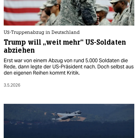
berlin
nord
wahrheit
US-Truppenabzug in Deutschland
verlag
Trump will „weit mehr“ US-Soldaten
abziehen
verlag
Erst war von einem Abzug von rund 5.000 Soldaten die
veranstaltungen
Rede, dann legte der US-Präsident nach. Doch selbst aus
den eigenen Reihen kommt Kritik.
shop
3.5.2026
fragen & hilfe
unterstützen
abo
genossenschaft