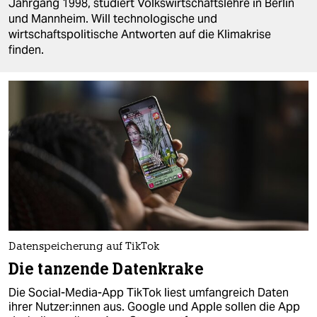
berlin
Jahrgang 1998, studiert Volkswirtschaftslehre in Berlin
und Mannheim. Will technologische und
nord
wirtschaftspolitische Antworten auf die Klimakrise
finden.
wahrheit
verlag
verlag
veranstaltungen
shop
fragen & hilfe
unterstützen
Datenspeicherung auf TikTok
abo
Die tanzende Datenkrake
genossenschaft
Die Social-Media-App TikTok liest umfangreich Daten
ihrer Nut­ze­r:in­nen aus. Google und Apple sollen die App