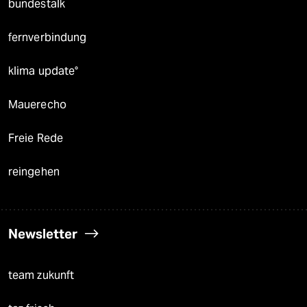
bundestalk
fernverbindung
klima update°
Mauerecho
Freie Rede
reingehen
Newsletter
team zukunft