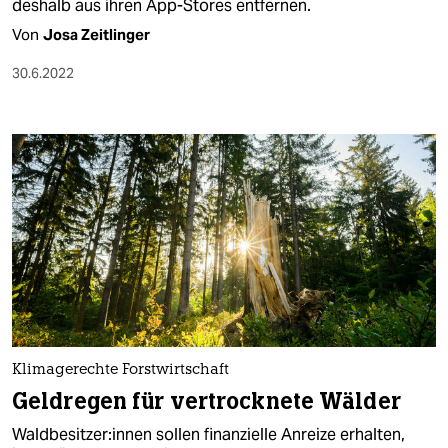
epaper login
deshalb aus ihren App-Stores entfernen.
Von
Josa Zeitlinger
30.6.2022
Klimagerechte Forstwirtschaft
Geldregen für vertrocknete Wälder
Wald­be­sit­ze­r:in­nen sollen finanzielle Anreize erhalten,