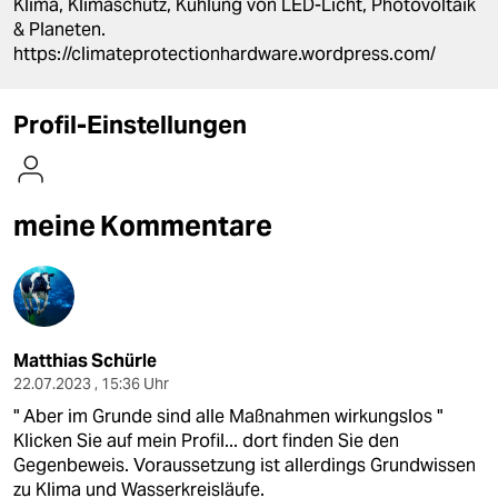
berlin
Klima, Klimaschutz, Kühlung von LED-Licht, Photovoltaik
& Planeten.
nord
https://climateprotectionhardware.wordpress.com/
wahrheit
Profil-Einstellungen
verlag
verlag
meine Kommentare
veranstaltungen
shop
fragen & hilfe
Matthias Schürle
unterstützen
22.07.2023 , 15:36 Uhr
abo
" Aber im Grunde sind alle Maßnahmen wirkungslos "
Klicken Sie auf mein Profil... dort finden Sie den
genossenschaft
Gegenbeweis. Voraussetzung ist allerdings Grundwissen
zu Klima und Wasserkreisläufe.