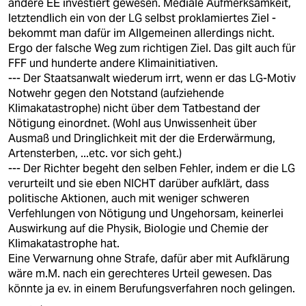
andere EE investiert gewesen. Mediale Aufmerksamkeit,
letztendlich ein von der LG selbst proklamiertes Ziel -
bekommt man dafür im Allgemeinen allerdings nicht.
Ergo der falsche Weg zum richtigen Ziel. Das gilt auch für
FFF und hunderte andere Klimainitiativen.
--- Der Staatsanwalt wiederum irrt, wenn er das LG-Motiv
Notwehr gegen den Notstand (aufziehende
Klimakatastrophe) nicht über dem Tatbestand der
Nötigung einordnet. (Wohl aus Unwissenheit über
Ausmaß und Dringlichkeit mit der die Erderwärmung,
Artensterben, ...etc. vor sich geht.)
--- Der Richter begeht den selben Fehler, indem er die LG
verurteilt und sie eben NICHT darüber aufklärt, dass
politische Aktionen, auch mit weniger schweren
Verfehlungen von Nötigung und Ungehorsam, keinerlei
Auswirkung auf die Physik, Biologie und Chemie der
Klimakatastrophe hat.
Eine Verwarnung ohne Strafe, dafür aber mit Aufklärung
wäre m.M. nach ein gerechteres Urteil gewesen. Das
könnte ja ev. in einem Berufungsverfahren noch gelingen.