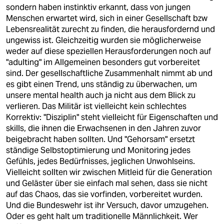
berlin
sondern haben instinktiv erkannt, dass von jungen
Menschen erwartet wird, sich in einer Gesellschaft bzw
nord
Lebensrealität zurecht zu finden, die herausfordernd und
ungewiss ist. Gleichzeitig wurden sie möglicherweise
wahrheit
weder auf diese speziellen Herausforderungen noch auf
"adulting" im Allgemeinen besonders gut vorbereitet
verlag
sind. Der gesellschaftliche Zusammenhalt nimmt ab und
es gibt einen Trend, uns ständig zu überwachen, um
verlag
unsere mental health auch ja nicht aus dem Blick zu
verlieren. Das Militär ist vielleicht kein schlechtes
veranstaltungen
Korrektiv: "Disziplin" steht vielleicht für Eigenschaften und
shop
skills, die ihnen die Erwachsenen in den Jahren zuvor
beigebracht haben sollten. Und "Gehorsam" ersetzt
fragen & hilfe
ständige Selbstoptimierung und Monitoring jedes
Gefühls, jedes Bedürfnisses, jeglichen Unwohlseins.
unterstützen
Vielleicht sollten wir zwischen Mitleid für die Generation
und Geläster über sie einfach mal sehen, dass sie nicht
abo
auf das Chaos, das sie vorfinden, vorbereitet wurden.
Und die Bundeswehr ist ihr Versuch, davor umzugehen.
genossenschaft
Oder es geht halt um traditionelle Männlichkeit. Wer