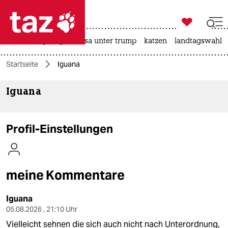

taz zahl ich
hitze
bergsteigen
usa unter trump
katzen
landtagswahl i

taz zahl ich
Startseite
Iguana
taz zahl ich
Iguana
themen
politik
Profil-Einstellungen
öko
gesellschaft
meine Kommentare
kultur
Iguana
sport
05.08.2026 , 21:10 Uhr
Vielleicht sehnen die sich auch nicht nach Unterordnung,