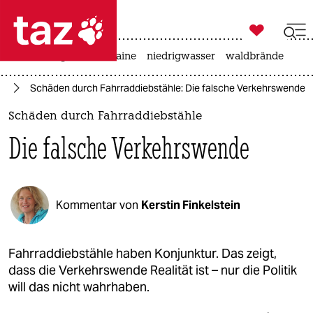

taz zahl ich
hitze
krieg in der ukraine
niedrigwasser
waldbrände

taz zahl ich
hr
Schäden durch Fahrraddiebstähle: Die falsche Verkehrswende
taz zahl ich
Schäden durch Fahrraddiebstähle
themen
Die falsche Verkehrswende
politik
öko
Kommentar von
Kerstin Finkelstein
gesellschaft
kultur
Fahrraddiebstähle haben Konjunktur. Das zeigt,
dass die Verkehrswende Realität ist – nur die Politik
sport
will das nicht wahrhaben.