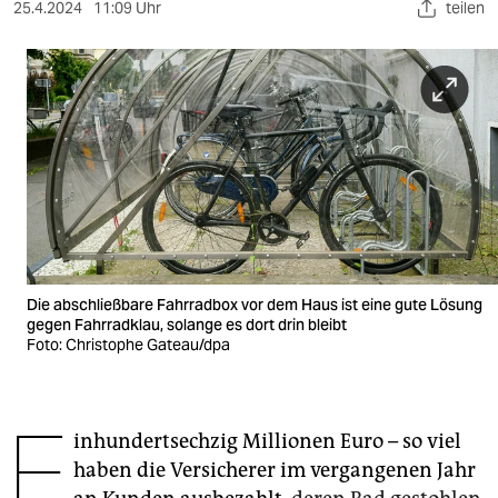
berlin
25.4.2024
11:09 Uhr
teilen
nord
wahrheit
verlag
verlag
veranstaltungen
shop
Die abschließbare Fahrradbox vor dem Haus ist eine gute Lösung
gegen Fahrradklau, solange es dort drin bleibt
fragen & hilfe
Foto: Christophe Gateau/dpa
unterstützen
abo
E
inhundertsechzig Millionen Euro – so viel
genossenschaft
haben die Versicherer im vergangenen Jahr