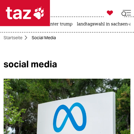

taz zahl ich
nahost-konflikt
usa unter trump
landtagswahl in sachsen-an

taz zahl ich
Startseite
Social Media
taz zahl ich
themen
social media
politik
öko
gesellschaft
kultur
sport