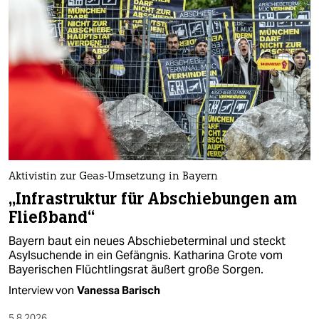
berlin
nord
wahrheit
verlag
verlag
veranstaltungen
Aktivistin zur Geas-Umsetzung in Bayern
shop
„Infrastruktur für Abschiebungen am
fragen & hilfe
Fließband“
unterstützen
Bayern baut ein neues Abschiebeterminal und steckt
Asylsuchende in ein Gefängnis. Katharina Grote vom
abo
Bayerischen Flüchtlingsrat äußert große Sorgen.
Interview von
Vanessa Barisch
genossenschaft
5.8.2026