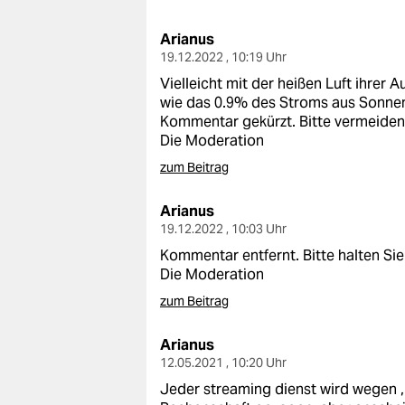
berlin
Arianus
nord
19.12.2022 , 10:19 Uhr
wahrheit
Vielleicht mit der heißen Luft ihrer
wie das 0.9% des Stroms aus Sonne
verlag
Kommentar gekürzt. Bitte vermeiden 
Die Moderation
verlag
zum Beitrag
veranstaltungen
Arianus
shop
19.12.2022 , 10:03 Uhr
Kommentar entfernt. Bitte halten Sie
fragen & hilfe
Die Moderation
unterstützen
zum Beitrag
abo
Arianus
12.05.2021 , 10:20 Uhr
genossenschaft
Jeder streaming dienst wird wegen , 