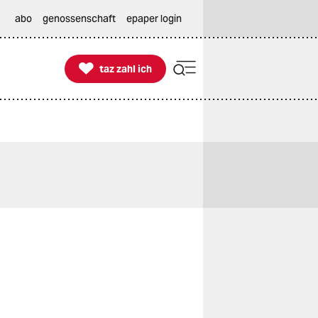
abo
genossenschaft
epaper login

taz zahl ich
taz zahl ich