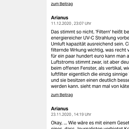
zum Beitrag
Arianus
11.12.2020 , 23:07 Uhr
Das stimmt so nicht. 'Filtern' heißt 
energiereicher UV-C Strahlung vorbeif
Umluft kapazität ausreichend sein. C
filternde Wrkung wichtig, was recht v
für ein paar hundert euro kann man 
Luftstroms stimmt zwar, ist aber deut
beim offenen Fenster, als vertikal, w
luftfilter eigentlich die einzig sinni
und sie besitzen einen deutlich besse
werden kann. sieht man mal von käte
zum Beitrag
Arianus
23.11.2020 , 14:19 Uhr
Okay, ... Wie wäre es mit einem Gese
eines, dass Journalisten verbietet K