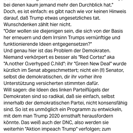
bei denen kaum jemand mehr den Durchblick hat."
Doch, es ist einfach: es gibt nach wie vor keinen Hinweis
darauf, daß Trump etwas ungesetzliches tat.
Wunschdenken zählt hier nicht.
"Oder wollen sie diejenigen sein, die sich von der Basis
her erneuern und dem Irrsinn Trumps vernünftige und
funktionierende Ideen entgegensetzen?"
Und genau hier ist das Problem der Demokraten.
Niemand verkörpert es besser als "Red Cortez" aka
"A.nother O.verhyped C.hild": ihr "Green New Deal" wurde
kürzlich im Senat abgeschmettert; nicht ein (!!) Senator,
selbst die demokratischen, dir ihr vorher ihre
Unterstützung versicherten stimmten dafür.
Will sagen: die Ideen des linken Parteiflügels der
Demokraten sind so radikal, daß sie einfach, selbst
innerhalb der demokratischen Partei, nicht konsensfähig
sind. So ist es unmöglich ein Programm zu entwickeln,
mit dem man Trump 2020 ernsthaft herausfordern
könnte. Das weiß auch der DNC, also werden sie
weiterhin "Aktion impeach Trump" verfolgen; zum