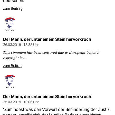
deutschen.
zum Beitrag
Der Mann, der unter einem Stein hervorkroch
26.03.2019 , 18:38 Uhr
𝑇ℎ𝑖𝑠 𝑐𝑜𝑚𝑚𝑒𝑛𝑡 ℎ𝑎𝑠 𝑏𝑒𝑒𝑛 𝑐𝑒𝑛𝑠𝑜𝑟𝑒𝑑 𝑑𝑢𝑒 𝑡𝑜 𝐸𝑢𝑟𝑜𝑝𝑒𝑎𝑛 𝑈𝑛𝑖𝑜𝑛’𝑠
𝑐𝑜𝑝𝑦𝑟𝑖𝑔ℎ𝑡 𝑙𝑎𝑤
zum Beitrag
Der Mann, der unter einem Stein hervorkroch
25.03.2019 , 19:06 Uhr
"Zumindest was den Vorwurf der Behinderung der Justiz