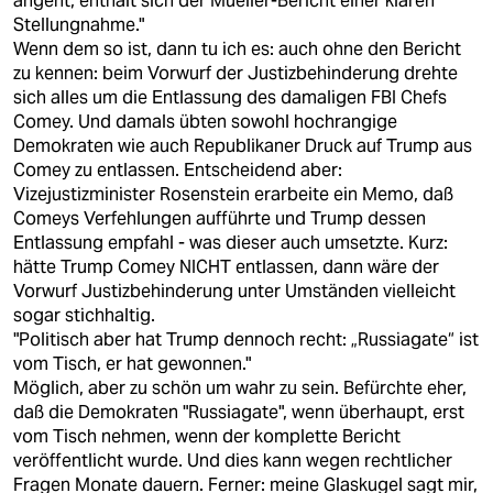
angeht, enthält sich der Mueller-Bericht einer klaren
Stellungnahme."
Wenn dem so ist, dann tu ich es: auch ohne den Bericht
zu kennen: beim Vorwurf der Justizbehinderung drehte
sich alles um die Entlassung des damaligen FBI Chefs
Comey. Und damals übten sowohl hochrangige
Demokraten wie auch Republikaner Druck auf Trump aus
Comey zu entlassen. Entscheidend aber:
Vizejustizminister Rosenstein erarbeite ein Memo, daß
Comeys Verfehlungen aufführte und Trump dessen
Entlassung empfahl - was dieser auch umsetzte. Kurz:
hätte Trump Comey NICHT entlassen, dann wäre der
Vorwurf Justizbehinderung unter Umständen vielleicht
sogar stichhaltig.
"Politisch aber hat Trump dennoch recht: „Russiagate“ ist
vom Tisch, er hat gewonnen."
Möglich, aber zu schön um wahr zu sein. Befürchte eher,
daß die Demokraten "Russiagate", wenn überhaupt, erst
vom Tisch nehmen, wenn der komplette Bericht
veröffentlicht wurde. Und dies kann wegen rechtlicher
Fragen Monate dauern. Ferner: meine Glaskugel sagt mir,