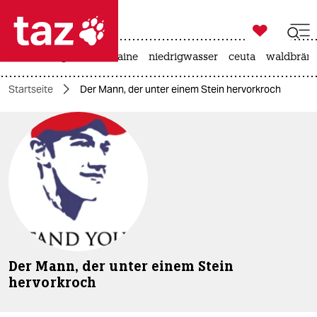

taz zahl ich
hitze
krieg in der ukraine
niedrigwasser
ceuta
waldbrän

taz zahl ich
Startseite
Der Mann, der unter einem Stein hervorkroch
taz zahl ich
themen
politik
öko
gesellschaft
kultur
Der Mann, der unter einem Stein
hervorkroch
sport