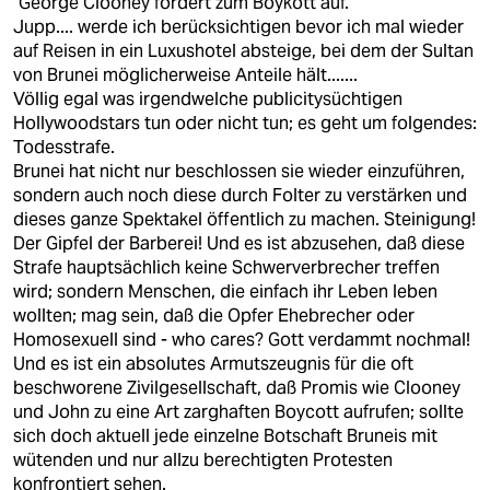
"George Clooney fordert zum Boykott auf."
Jupp.... werde ich berücksichtigen bevor ich mal wieder
auf Reisen in ein Luxushotel absteige, bei dem der Sultan
von Brunei möglicherweise Anteile hält.......
Völlig egal was irgendwelche publicitysüchtigen
Hollywoodstars tun oder nicht tun; es geht um folgendes:
Todesstrafe.
Brunei hat nicht nur beschlossen sie wieder einzuführen,
sondern auch noch diese durch Folter zu verstärken und
dieses ganze Spektakel öffentlich zu machen. Steinigung!
Der Gipfel der Barberei! Und es ist abzusehen, daß diese
Strafe hauptsächlich keine Schwerverbrecher treffen
wird; sondern Menschen, die einfach ihr Leben leben
wollten; mag sein, daß die Opfer Ehebrecher oder
Homosexuell sind - who cares? Gott verdammt nochmal!
Und es ist ein absolutes Armutszeugnis für die oft
beschworene Zivilgesellschaft, daß Promis wie Clooney
und John zu eine Art zarghaften Boycott aufrufen; sollte
sich doch aktuell jede einzelne Botschaft Bruneis mit
wütenden und nur allzu berechtigten Protesten
konfrontiert sehen.