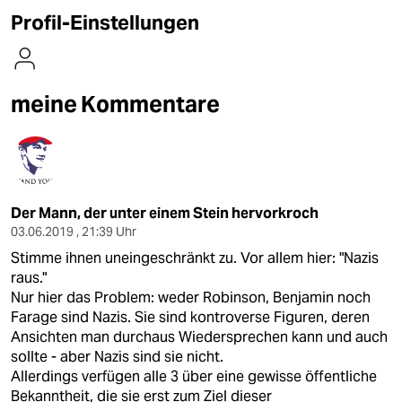
berlin
Profil-Einstellungen
nord
wahrheit
meine Kommentare
verlag
verlag
veranstaltungen
Der Mann, der unter einem Stein hervorkroch
shop
03.06.2019 , 21:39 Uhr
Stimme ihnen uneingeschränkt zu. Vor allem hier: "Nazis
fragen & hilfe
raus."
unterstützen
Nur hier das Problem: weder Robinson, Benjamin noch
Farage sind Nazis. Sie sind kontroverse Figuren, deren
abo
Ansichten man durchaus Wiedersprechen kann und auch
sollte - aber Nazis sind sie nicht.
genossenschaft
Allerdings verfügen alle 3 über eine gewisse öffentliche
Bekanntheit, die sie erst zum Ziel dieser