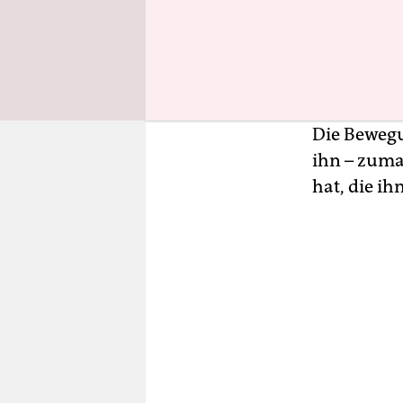
beseitigt –
Das ist wir
hat ja im 
sozialer Hi
Die Bewegu
ihn – zumal
hat, die ih