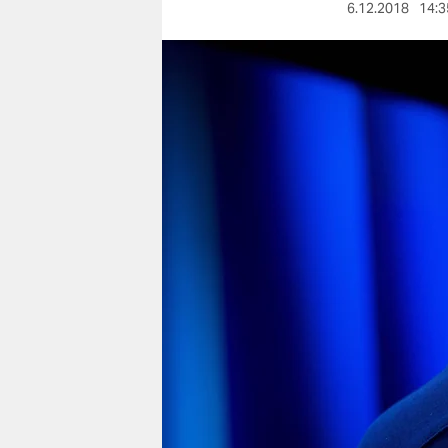
berlin
6.12.2018
14:3
nord
wahrheit
verlag
verlag
veranstaltungen
shop
fragen & hilfe
unterstützen
abo
genossenschaft