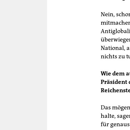
Nein, scho
mitmachen 
Antiglobal
überwiege
National, 
nichts zu 
Wie dem au
Präsident 
Reichenste
Das mögen 
halte, sage
für genaus