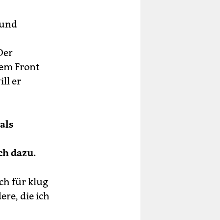
 und
Der
em Front
ll er
als
ch dazu.
ch für klug
ere, die ich