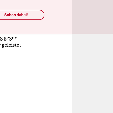
en
?
Schon dabei!
ge. Macron
 in
elungen.
ng gegen
 geleistet