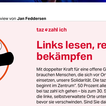
rview von
Jan Feddersen
taz
zahl ich

l Cohn-Bendit, was ist gerade los in Frankreich,
Links lesen, r
ich hinter der Bewegung
der Gelbwesten (Gilets
bekämpfen
hn-Bendit:
Es ist eine Revolte gegen eine soziale
keit, eine, die seit Langem währt. 1995 sprach de
Mit doppelter Kraft für eine offene G
e Präsidentschaftskandidat Jacques Chirac von „la
brauchen Menschen, die sich vor O
“ in den sozialen Verhältnissen.
einsetzen, unsere Solidarität. Die ta
beginnt im Zentrum“. 50 Prozent a
bei taz zahl ich gehen – bis zum 30
roblem so lange schon bekannt ist: Weshalb ha
die linke, selbstverwaltete Orte unte
e Präsident Emmanuel Macron diesen „Bruch“ 
bevor sie verschwinden. Sind Sie da