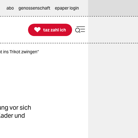
abo
genossenschaft
epaper login

taz zahl ich
taz zahl ich
 ins Trikot zwingen“
ng vor sich
Kader und