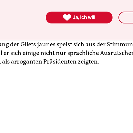
 er ist doch
als Reformpräsident gewählt word

Ja, ich will
klich eine richtige, das ist die entscheidende Fra
Wahlkampf versprochen, diese Spaltung des Landes
nsicht zu beseitigen. Bislang ist das noch nicht g
ng der Gilets jaunes speist sich aus der Stimmu
 er sich einige nicht nur sprachliche Ausrutscher
n als arroganten Präsidenten zeigten.