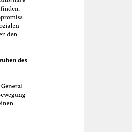
autoritäre
 finden.
mpromiss
ozialen
len den
ruhen des
m General
r Bewegung
einen