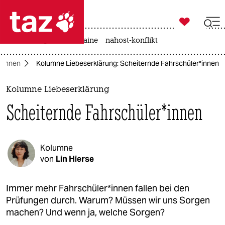

taz zahl ich
hitze
krieg in der ukraine
nahost-konflikt

taz zahl ich
lumnen
Kolumne Liebeserklärung: Scheiternde Fahrschüler*innen
taz zahl ich
themen
Kolumne Liebeserklärung
Scheiternde Fahrschüler*innen
politik
öko
Kolumne
gesellschaft
von
Lin Hierse
kultur
Immer mehr Fahrschüler*innen fallen bei den
Prüfungen durch. Warum? Müssen wir uns Sorgen
sport
machen? Und wenn ja, welche Sorgen?