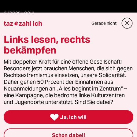
ePaper Login
taz
zahl ich
Gerade nicht

Downloads für Abonnierende
Links lesen, rechts
bekämpfen
© 2026 taz Verlags und Vertriebs GmbH
Mit doppelter Kraft für eine offene Gesellschaft!
Alle Rechte vorbehalten. Bei rechtlichen Fragen oder für Genehmigungen
wenden Sie sich bitte an
lizenzen@taz.de
Besonders jetzt brauchen Menschen, die sich gegen
Rechtsextremismus einsetzen, unsere Solidarität.
Daher gehen 50 Prozent der Einnahmen aus
Feedback
Redaktionsstatut
Kommune-Richtlinien
KI-
Neuanmeldungen an „Alles beginnt im Zentrum“ –
eine Kampagne, die bedrohte linke Kulturzentren
Leitlinie
Informant
Datenschutz
Impressum
AGB
und Jugendorte unterstützt. Sind Sie dabei?
Seitenwende
Einwilligungen widerrufen (Ads)

Ja, ich will
Schon dabei!