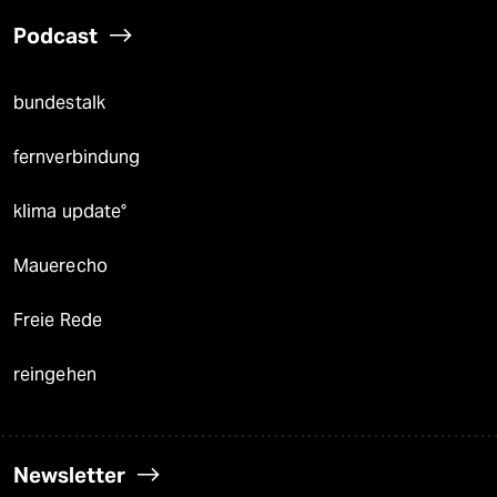
Podcast
bundestalk
fernverbindung
klima update°
Mauerecho
Freie Rede
reingehen
Newsletter