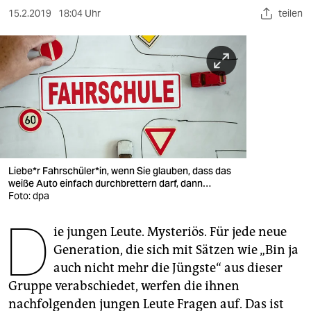
berlin
15.2.2019
18:04 Uhr
teilen
nord
wahrheit
verlag
verlag
veranstaltungen
Liebe*r Fahrschüler*in, wenn Sie glauben, dass das
shop
weiße Auto einfach durchbrettern darf, dann…
Foto: dpa
fragen & hilfe
D
unterstützen
ie jungen Leute. Mysteriös. Für jede neue
Generation, die sich mit Sätzen wie „Bin ja
abo
auch nicht mehr die Jüngste“ aus dieser
Gruppe verabschiedet, werfen die ihnen
genossenschaft
nachfolgenden jungen Leute Fragen auf. Das ist