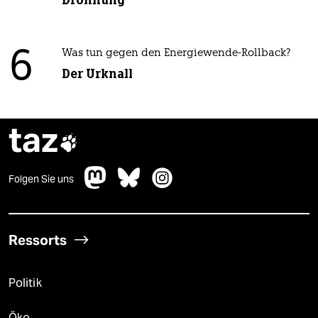
Dröhnung
6
Was tun gegen den Energiewende-Rollback?
Der Urknall
taz

Folgen Sie uns
Ressorts
Politik
Öko