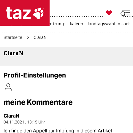

taz zahl ich
bergsteigen
usa unter trump
katzen
landtagswahl in sachs

taz zahl ich
Startseite
ClaraN
taz zahl ich
ClaraN
themen
politik
Profil-Einstellungen
öko
gesellschaft
meine Kommentare
kultur
ClaraN
sport
04.11.2021 , 13:19 Uhr
Ich finde den Appell zur Impfung in diesem Artikel