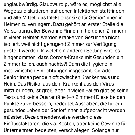
berlin
unglaubwürdig. Glaubwürdig, wäre es, möglichst alle
Wege zu diskutieren, auf denen Infektionen stattfinden
nord
und alle Mittel, das Infektionsrisiko für Senior*innen in
Heimen zu verringern. Dazu gehört an erster Stelle die
wahrheit
Versorgung aller Bewohner*innen mit eigenen Zimmern!
In vielen Heimen werden Kranke von Gesunden nicht
verlag
isoliert, weil nicht genügend Zimmer zur Verfügung
gestellt werden. In welchem anderen Setting wird es
verlag
hingenommen, dass Corona-Kranke mit Gesunden ein
Zimmer teilen, auch nachts?! Dann die Hygiene in
veranstaltungen
medizinischen Einrichtungen insgesamt. Gerade
shop
Senior*innen pendeln oft zwischen Krankenhaus und
Heim. Das Risiko, aus dem Krankenhaus den Virus
fragen & hilfe
mitzubringen, ist groß, aber in vielen Fällen gibt es keine
Tests und keine Quarantäne (--> Zimmer)! Diese beiden
unterstützen
Punkte zu verbessern, bedeutet Ausgaben, die für ein
gesundes Leben der Senior*innen aufgebracht werden
abo
müssten. Bezeichnenderweise werden diese
Einflussfaktoren, die v.a. Kosten, aber keine Gewinne für
genossenschaft
Unternehmen bedeuten, verschwiegen. Solange nur