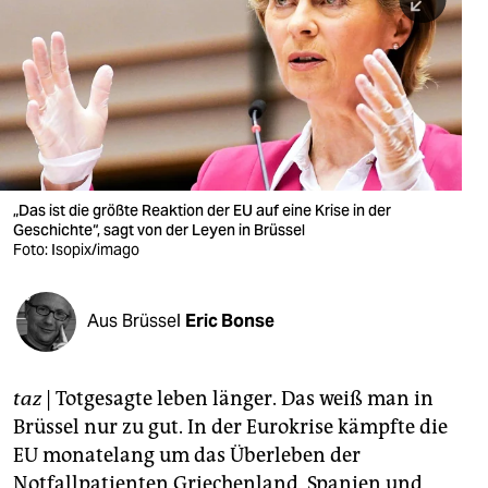
berlin
nord
wahrheit
verlag
verlag
„Das ist die größte Reaktion der EU auf eine Krise in der
Geschichte“, sagt von der Leyen in Brüssel
veranstaltungen
Foto: Isopix/imago
shop
fragen & hilfe
Aus Brüssel
Eric Bonse
unterstützen
taz
| Totgesagte leben länger. Das weiß man in
abo
Brüssel nur zu gut. In der Eurokrise kämpfte die
genossenschaft
EU monatelang um das Überleben der
Notfallpatienten Griechenland, Spanien und