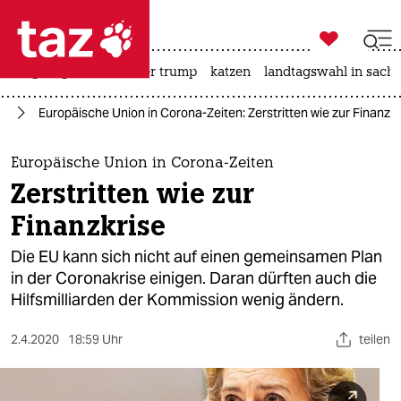

taz zahl ich
bergsteigen
usa unter trump
katzen
landtagswahl in sachs

taz zahl ich
us
Europäische Union in Corona-Zeiten: Zerstritten wie zur Finanzkr
taz zahl ich
themen
Europäische Union in Corona-Zeiten
Zerstritten wie zur
politik
Finanzkrise
öko
Die EU kann sich nicht auf einen gemeinsamen Plan
in der Coronakrise einigen. Daran dürften auch die
gesellschaft
Hilfsmilliarden der Kommission wenig ändern.
kultur
2.4.2020
18:59 Uhr
teilen
sport