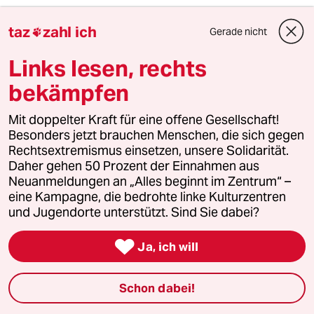
Vordenker112
V
taz
zahl ich
02.04.2020
,
20:57 Uhr
Gerade nicht

Wir brauchen keine EU! Die einzelnen Staaten
Links lesen, rechts
reagieren schneller und besser, als es je eine
EU kann!
bekämpfen
Mit doppelter Kraft für eine offene Gesellschaft!
Besonders jetzt brauchen Menschen, die sich gegen
Jossi Blum
Rechtsextremismus einsetzen, unsere Solidarität.
03.04.2020
,
13:21 Uhr
Daher gehen 50 Prozent der Einnahmen aus
@Vordenker112:
Neuanmeldungen an „Alles beginnt im Zentrum“ –
In Kriesenzeiten wie diese gebe ich
eine Kampagne, die bedrohte linke Kulturzentren
Ihnen Recht. Allerdings ist es so, dass
und Jugendorte unterstützt. Sind Sie dabei?
die Bundesrepublik wegen des
Föderalismus nicht einheitlich und

Ja, ich will
schnell genug reagiert hat. Teilweise
ist es noch immer so, auch innerhalb
einer Stadt macht jeder Bezirk, was
Schon dabei!
er will. In Zeiten von Corona,